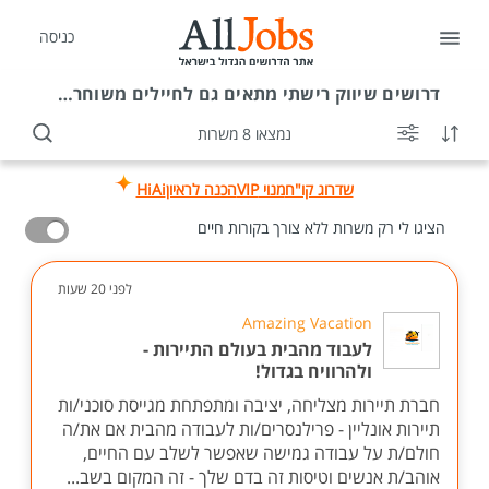
כניסה
דרושים
שיווק רישתי מתאים גם לחיילים משוחררים
נמצאו 8 משרות
שדרוג קו"ח
מנוי VIP
הכנה לראיון
HiAi
הציגו לי רק משרות ללא צורך בקורות חיים
לפני 20 שעות
Amazing Vacation
לעבוד מהבית בעולם התיירות -
ולהרוויח בגדול!
חברת תיירות מצליחה, יציבה ומתפתחת מגייסת סוכני/ות
תיירות אונליין - פרילנסרים/ות לעבודה מהבית אם את/ה
חולם/ת על עבודה גמישה שאפשר לשלב עם החיים,
אוהב/ת אנשים וטיסות זה בדם שלך - זה המקום בשב...