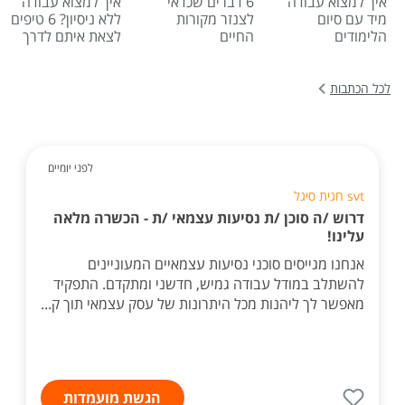
איך למצוא עבודה
6 דברים שכדאי
איך למצוא עבודה
מיד עם סיום
לצנזר מקורות
ללא ניסיון? 6 טיפים
הלימודים
החיים
לצאת איתם לדרך
לכל הכתבות
לפני יומיים
svt חגית סיגל
דרוש /ה סוכן /ת נסיעות עצמאי /ת - הכשרה מלאה
עלינו!
אנחנו מגייסים סוכני נסיעות עצמאיים המעוניינים
להשתלב במודל עבודה גמיש, חדשני ומתקדם. התפקיד
מאפשר לך ליהנות מכל היתרונות של עסק עצמאי תוך ק...
הגשת מועמדות