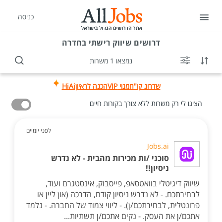
כניסה
דרושים
שיווק רישתי בחדרה
נמצאו 1 משרות
שדרוג קו"ח
מנוי VIP
הכנה לראיון
HiAi
הציגו לי רק משרות ללא צורך בקורות חיים
לפני יומיים
Jobs.ai
סוכני /ות מכירות מהבית - לא נדרש
ניסיון!!
שיווק דיגיטלי בוואטסאפ, פייסבוק, אינסטגרם ועוד,
לבחירתכם. - לא נדרש ניסיון קודם, הדרכה (און ליין או
פרונטלית, לבחירתכם/ן). - ליווי צמוד של החברה. - נלמד
אתכם/ן את העסק. - נקים אתכם/ן תשתיות...