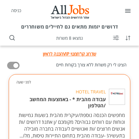
כניסה
דרושים
יזמות מתאים גם לחיילים משוחררים
נמצאו 8 משרות
שדרוג קו"ח
מנוי VIP
הכנה לראיון
הציגו לי רק משרות ללא צורך בקורות חיים
לפני שעה
HOTEL TRAVEL
עבודה מהבית * - באמצעות המחשב
/הטלפון
מחפשים הכנסה נוספת/עיקרית מהבית בשעות גמישות
ונוחות עם רווחים גבוהים? מקומכם /ן אתנו! דרושים /ות
אנשים חרוצים /ות ואנושיים לעבודה בחברה מובילה
בתעשיה! -עבודה מהבית בתחום התיירות טיסות, מלו...