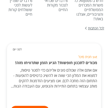
חדש ב-AllJobs: כל
6 דברים שכדאי
6 דברים שצריך
משרות המכרזים
לצנזר מקורות
לעשות לפני
הממשלתיים
החיים
ששולחים קורות
והציבוריים, אצלנו
חיים
באתר!
לכל הכתבות
לפני יום
svt חגית סיגל
מכורים לתכנון חופשות? הגיע הזמן שתרוויחו מזה!
אם אתם אלה שכולם פונים אליהם כדי לסגור טיסות,
למצוא את המלון הכי שווה או להשיג כרטיסים להופעות -
התחום הזה מחכה לכם. אנו מציעים הזדמנות להקים
מותג עצמאי בתחום התיירות והנופש, עם העבודה הנוח...