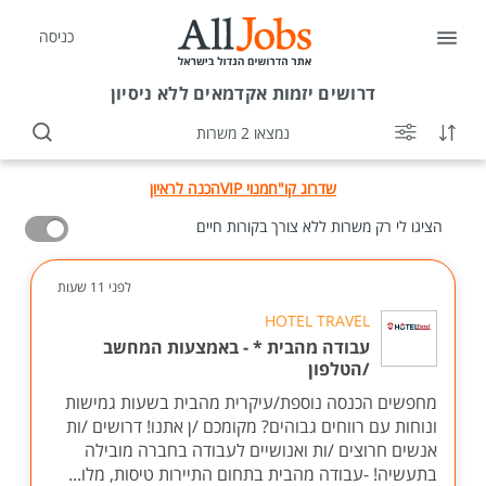
כניסה
דרושים
יזמות אקדמאים ללא ניסיון
נמצאו 2 משרות
שדרוג קו"ח
מנוי VIP
הכנה לראיון
הציגו לי רק משרות ללא צורך בקורות חיים
לפני 11 שעות
HOTEL TRAVEL
עבודה מהבית * - באמצעות המחשב
/הטלפון
מחפשים הכנסה נוספת/עיקרית מהבית בשעות גמישות
ונוחות עם רווחים גבוהים? מקומכם /ן אתנו! דרושים /ות
אנשים חרוצים /ות ואנושיים לעבודה בחברה מובילה
בתעשיה! -עבודה מהבית בתחום התיירות טיסות, מלו...