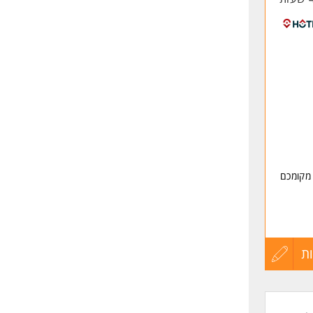
מקומכם
ות
ת
עדכון
קורות