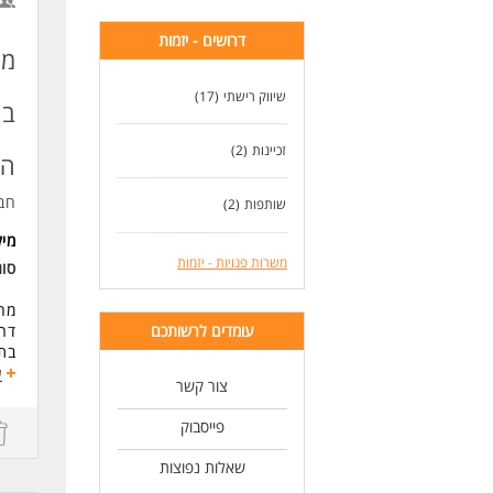
*מת
רקע
דרושים - יזמות
חיי
מח
*אי
לא 
שיווק רישתי
(17)
בש
* יש 
* י
זכיינות
(2)
*אי
הת
* ה
חב
שותפות
(2)
לעוד
מי
משרות פנויות - יזמות
סוג
מחפ
עומדים לרשותכם
דרו
בתפ
הגב
ע
צור קשר
- ע
פייסבוק
- 
- לי
שאלות נפוצות
- ס