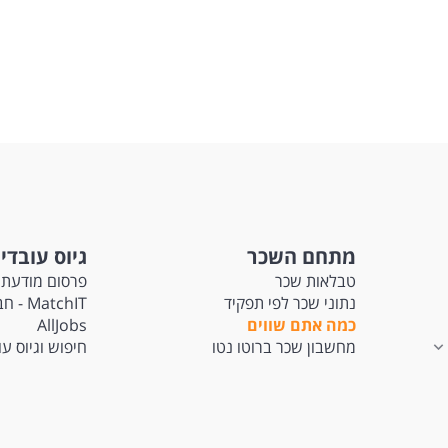
שות:
 צורך בניסיון מתאים לגברים ונשים כאחד ודוברי שפות פורטוגזית ספרדית-יתרון
עדת לנשים ולגברים כאחד.
 משרות ומידע על Jobs.ai >
מתחם השכר
גיוס עובדי
טבלאות שכר
פרסום מודעת 
נתוני שכר לפי תפקיד
tchIT
כמה אתם שווים
AllJobs
מחשבון שכר ברוטו נטו
חיפוש וגיוס ע