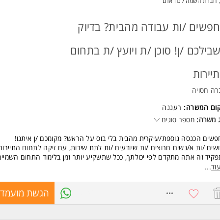
חברת השמה / כח אדם
אים לאנשים עם רקע בתחום התיירות, לאנשים עם רקע בשיווק ומכירות, לאנ
 של שירות לקוחות, למחפשי הכנסה נוספת או עיקרית (כגון: הורים, סטודנטים /
לים /ות, אנשי /נשות עסקים, מפוטרי קורונה, אנשים בחל"ת, וכד')
פשים /ות עבודה מהבית? בדיוק
ן צורך בנסיון קודם - מלמדים הכל צעד צעד כולל אקדמיה לתיירות וליווי אישי לא
מוגבל (על פי הצורך האישי)
בילכם /ן! סוכן /ת ויועץ /ת בתחום
צורך במינימום 8 שעות שבועיות
ש צורך בידע בסיסי בשימוש בנייד או במחשב
ן צורך ידע באנגלית
יירות
משרה מיועדת לנשים ולגברים כאחד.
רה חסויה
 משרות ומידע על HOTEL TRAVEL >
קום המשרה:
רעננה
 משרה:
מספר סוגים
שים הכנסה נוספת/עיקרית מהבית בלי בוס על הראש? מקומכם /ן איתנו!
שים /ות א/נשים חרוצים /ות שיודעים /ות לתת שירות, עם זיקה לתחום התיירות
קיד זה אתה מתקדם לפי יכולתך, ככל שתשקיע יותר זמן בלימוד התחום השמיי
ול!
וד
...
בודה מהבית
8742060
הגשת מועמדו
הכנסה גבוהה ללא תקרה
ווי אישי צמוד 24/7
ביבת עבודה תומכת וכיפית