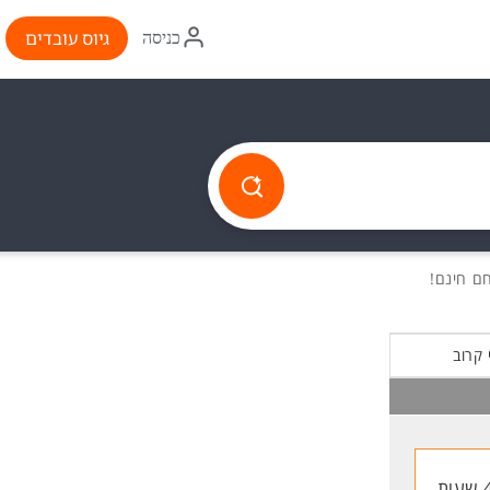
איקון
גיוס עובדים
כניסה
התחברות
 קרוב