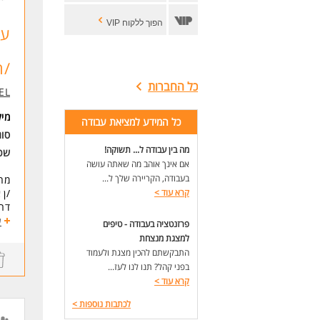
הפוך ללקוח VIP
עב
/ה
כל החברות
EL
מי
כל המידע למציאת עבודה
סוג
מה בין עבודה ל... תשוקה!
שכ
אם אינך אוהב מה שאתה עושה
בעבודה, הקריירה שלך ל...
מחפ
קרא עוד
>
/ן 
דרו
ע
פרזנטציה בעבודה - טיפים
-עב
למצגת מנצחת
מתא
התבקשתם להכין מצגת ולעמוד
-הכ
בפני קהל? תנו לנו לעז...
-לי
קרא עוד
>
-סב
לכתבות נוספות
>
דרי