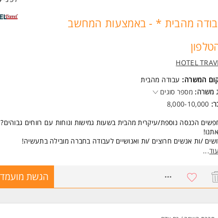
ודה מהבית * - באמצעות המחשב
טלפון
HOTEL TRAV
קום המשרה:
עבודה מהבית
 משרה:
מספר סוגים
ר:
8,000-10,000
שים הכנסה נוספת/עיקרית מהבית בשעות גמישות ונוחות עם רווחים גבוהים? 
אתנו!
שים /ות אנשים חרוצים /ות ואנושיים לעבודה בחברה מובילה בתעשיה!
וד
...
ודה מהבית בתחום התיירות טיסות, מלונות ומשחקי כדורגל בשעות נוחות וגמיש
ים גם להורים, סטודנטים /ות ופנסיונרים /ות.
8763315
הגשת מועמדו
נסה גבוהה.
ווי אישי צמוד.
יבת עבודה תומכת וכיפית.
שות: