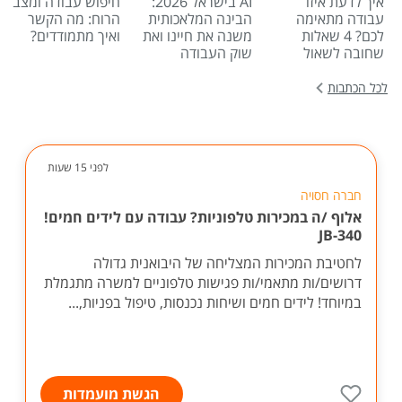
איך לדעת איזו
AI בישראל 2026:
חיפוש עבודה ומצב
עבודה מתאימה
הבינה המלאכותית
הרוח: מה הקשר
לכם? 4 שאלות
משנה את חיינו ואת
ואיך מתמודדים?
שחובה לשאול
שוק העבודה
לכל הכתבות
לפני 15 שעות
חברה חסויה
אלוף /ה במכירות טלפוניות? עבודה עם לידים חמים!
JB-340
לחטיבת המכירות המצליחה של היבואנית גדולה
דרושים/ות מתאמי/ות פגישות טלפוניים למשרה מתגמלת
במיוחד! לידים חמים ושיחות נכנסות, טיפול בפניות,...
הגשת מועמדות