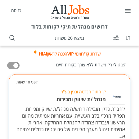
כניסה
דרושים
מנהל/ת תיקי לקוחות בלוד
נמצאו 20 משרות
שדרוג קו"ח
מנוי VIP
הכנה לראיון
HiAi
הציגו לי רק משרות ללא צורך בקורות חיים
לפני 10 שעות
קן התור הנדסה ובנין בע"מ
מנהל /ת שיווק ומכירות
לחברת נדלן מובילה דרוש/ה מנהל/ת שיווק ומכירות.
תפקיד מרכזי בלב העשייה, עם אחריות אמיתית מהיום
הראשון ועבודה צמודה להנהלת המחלקה. אחריות
אמיתית ניהול מערך הלידים של פרויקטים גדולים צמיחה
א...