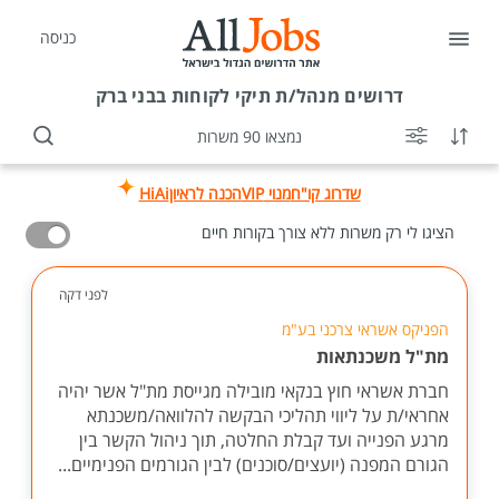
כניסה
דרושים
מנהל/ת תיקי לקוחות בבני ברק
נמצאו 90 משרות
שדרוג קו"ח
מנוי VIP
הכנה לראיון
HiAi
הציגו לי רק משרות ללא צורך בקורות חיים
לפני דקה
הפניקס אשראי צרכני בע"מ
מת"ל משכנתאות
חברת אשראי חוץ בנקאי מובילה מגייסת מת"ל אשר יהיה
אחראי/ת על ליווי תהליכי הבקשה להלוואה/משכנתא
מרגע הפנייה ועד קבלת החלטה, תוך ניהול הקשר בין
הגורם המפנה (יועצים/סוכנים) לבין הגורמים הפנימיים...