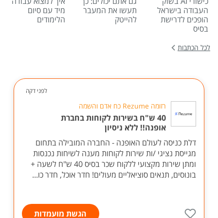
כישורי AI בשוק
גם אתם יכולים: כך
איך למצוא עבודה
העבודה בישראל
תעשו את המעבר
מיד עם סיום
הופכים לדרישת
להייטק
הלימודים
בסיס
לכל הכתבות
לפני דקה
רזומה Rezume כח אדם והשמה
40 ש"ח בשירות לקוחות בחברת
אופנה!! ללא ניסיון
דלת כניסה לעולם האופנה - החברה המובילה בתחום
מגייסת נציגי /ות שירות לקוחות מענה לשיחות נכנסות
ומתן שירות מקצועי ללקוח שכר בסיס 40 ש"ח לשעה +
בונוסים, תנאים סוציאליים מעולים! חדר אוכל, חדר כו...
הגשת מועמדות