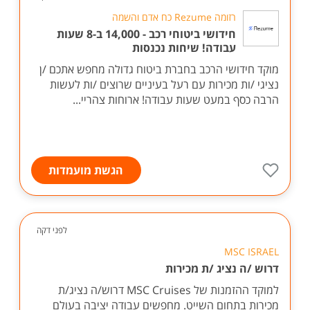
רזומה Rezume כח אדם והשמה
חידושי ביטוחי רכב - 14,000 ב-8 שעות
עבודה! שיחות נכנסות
מוקד חידושי הרכב בחברת ביטוח גדולה מחפש אתכם /ן
נציגי /ות מכירות עם רעל בעיניים שרוצים /ות לעשות
הרבה כסף במעט שעות עבודה! ארוחות צהריי...
הגשת מועמדות
לפני דקה
MSC ISRAEL
דרוש /ה נציג /ת מכירות
למוקד ההזמנות של MSC Cruises דרוש/ה נציג/ת
מכירות בתחום השייט. מחפשים עבודה יציבה בעולם