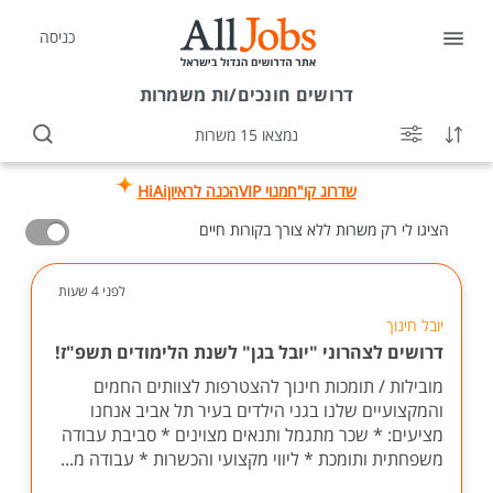
כניסה
דרושים
חונכים/ות משמרות
נמצאו 15 משרות
שדרוג קו"ח
מנוי VIP
הכנה לראיון
HiAi
הציגו לי רק משרות ללא צורך בקורות חיים
לפני 4 שעות
יובל חינוך
דרושים לצהרוני "יובל בגן" לשנת הלימודים תשפ"ז!
מובילות / תומכות חינוך להצטרפות לצוותים החמים
והמקצועיים שלנו בגני הילדים בעיר תל אביב אנחנו
מציעים: * שכר מתגמל ותנאים מצוינים * סביבת עבודה
משפחתית ותומכת * ליווי מקצועי והכשרות * עבודה מ...