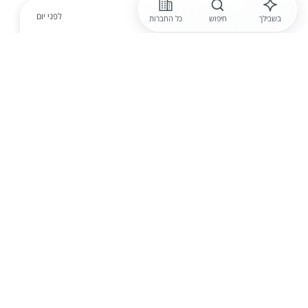
לפני יום
בשבילך
חיפוש
כל החברות
האגודה לבריאות הציבור
לילדים נפגעי פעולות איבה דרוש חונך
/ת למחפשי עבודה משמעותית במיוחד
הילדים בגילאי 5-18 אם אתם מחפשים עבודה
משמעותית במיוחד, עבודה כחונכים עשויה להתאים
לכם/ן החונכות כוללת זמן איכות משותף יחד, ...
הגשת מועמדות
לפני יום
רמות
דרוש.ה מדריך.ה לפנימייה טיפולית
לנוער בגן יבנה