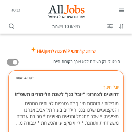
כניסה
נמצאו 10 משרות
שדרוג קו"ח
מנוי VIP
הכנה לראיון
HiAi
הציגו לי רק משרות ללא צורך בקורות חיים
לפני 4 שעות
יובל חינוך
דרושים לצהרוני "יובל בגן" לשנת הלימודים תשפ"ז!
מובילות / תומכות חינוך להצטרפות לצוותים החמים
והמקצועיים שלנו בגני הילדים בעיר תל אביב אנחנו
מציעים: * שכר מתגמל ותנאים מצוינים * סביבת עבודה
משפחתית ותומכת * ליווי מקצועי והכשרות * עבודה מ...