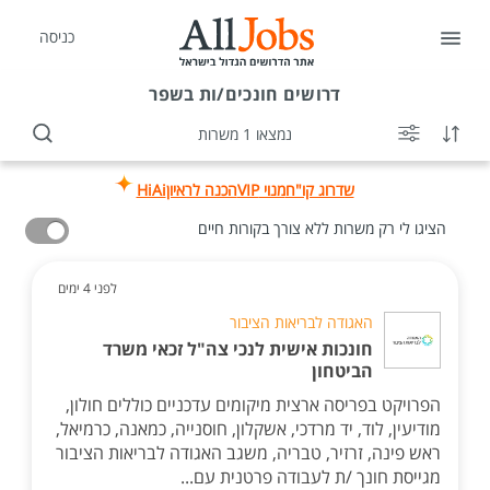
כניסה
דרושים
חונכים/ות בשפר
נמצאו 1 משרות
שדרוג קו"ח
מנוי VIP
הכנה לראיון
HiAi
הציגו לי רק משרות ללא צורך בקורות חיים
לפני 4 ימים
האגודה לבריאות הציבור
חונכות אישית לנכי צה"ל זכאי משרד
הביטחון
הפרויקט בפריסה ארצית מיקומים עדכניים כוללים חולון,
מודיעין, לוד, יד מרדכי, אשקלון, חוסנייה, כמאנה, כרמיאל,
ראש פינה, זרזיר, טבריה, משגב האגודה לבריאות הציבור
מגייסת חונך /ת לעבודה פרטנית עם...