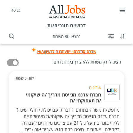
כניסה
דרושים
חונכים/ות
נמצאו 80 משרות
שדרוג קו"ח
מנוי VIP
הכנה לראיון
HiAi
הציגו לי רק משרות ללא צורך בקורות חיים
לפני 5 שעות
א.ד.נ.מ
חברת אדנמ מגייסת מדריך /ה שיקומי
/ת תעסוקתי /ת
מחפש/ת משרה בתחום החברתי עם יכולת לחולל שינוי?
חברת אדנמ מגייסת מדריך /ה שיקומי/ת תעסוקתי/ת
לליווי בוגרים מעל גיל 21 עם צרכים מיוחדים לעבודה
בקהילה.. *אזורים- חיפה-רמת הנשיא/בית אורן/בית ...