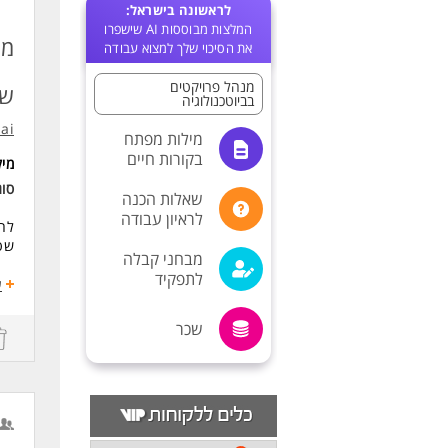
לראשונה בישראל:
המלצות מבוססות AI שישפרו
מנ
את הסיכוי שלך למצוא עבודה
מנהל פרויקטים
שכר 1,000
בביוטכנולוגיה
.ai
מילות מפתח
בקורות חיים
מי
סו
שאלות הכנה
לראיון עבודה
לח
שט
מבחני קבלה
לתפקיד
אחר
ע
למס
על 
שכר
ניס
ניס
ריש
ניס