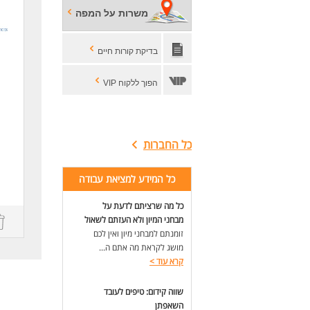
א-ה 7:00
משרות על המפה
שכר גלובלי 0
בדיקת קורות חיים
בהג
פרט
הפר
הפוך ללקוח VIP
נית
דרי
כל החברות
ניס
ניס
d
ריש
כל המידע למציאת עבודה
ניס
כל מה שרציתם לדעת על
,
לעוד
מבחני המיון ולא העזתם לשאול
זומנתם למבחני מיון ואין לכם
ns
מושג לקראת מה אתם ה...
קרא עוד
>
שווה קידום: טיפים לעובד
השאפתן