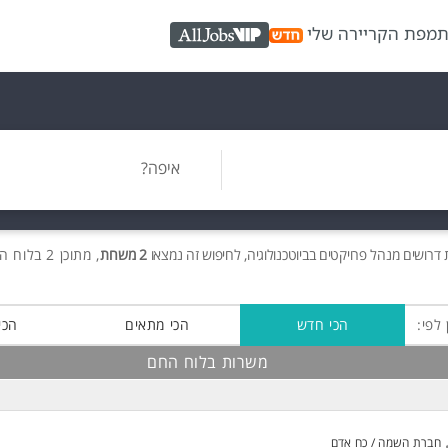
ת
מפת הקריירה שלי
AllJobs VIP
איפה?
ת
דרושים
מנהל פרויקטים בביוטכנולוגיה, לחיפוש זה נמצאו
2 משרות
, מתוכן 2 בלוח החם חינם!
 לפי:
הכי חדש
הכי מתאים
הכי
משרות בלוח החם
חברת השמה / כח אדם