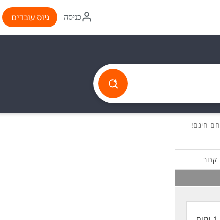
איקון
גיוס עובדים
כניסה
התחברות
 קרוב
1 ימים