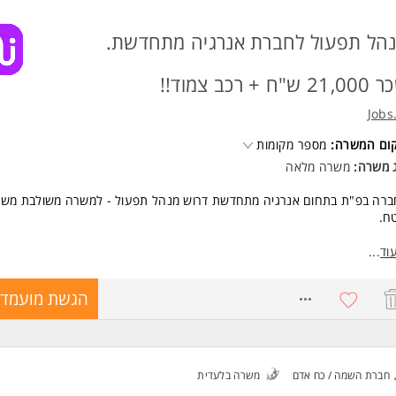
הל תפעול לחברת אנרגיה מתחדשת.
2 ש"ח + רכב צמוד!!
Jobs
קום המשרה:
מספר מקומות
ג משרה:
משרה מלאה
ברה בפ"ת בתחום אנרגיה מתחדשת דרוש מנהל תפעול - למשרה משולבת משר
ח.
אי תפעול וניהול וליווי פרוייקטים בתחום התקנות סולאריות - משלב התכנון ועד
וד
...
ירה, עבודה מול לקוחות, קבלנים וספקים, תיאום בין מחלקות החברה והשטח, 
לו"ז, תקציב ואיכות ביצוע, ועוד.
8719815
הגשת מועמדו
יון חובה כמנהל תפעול בתחום אנרגיה מתחדשת בלבד - חובה חובה!!
יון חובה בתחום הסולארי + רישיון חשמלאי / הנדסאי חשמל.
יון נהיגה חובה + מכוונות למשרה משולבת משרד ושטח.
יון חובה בניהול צוותי עובדים + ניהול מנהלים.
חברת השמה / כח אדם
משרה בלעדית