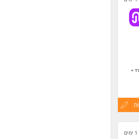
ד +
בקרה
ת
עדכון
קורות
1 ימים
החיים