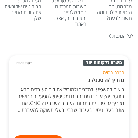
עבודה בזמן
חדש ב-AllJobs: כל
נעים להכיר:
מלחמה: מה
משרות המכרזים
הרובוטים שקוראים
הזכויות שלכם ומה
הממשלתיים
את קורות החיים
חשוב לדעת?
והציבוריים, אצלנו
שלך
באתר!
לכל הכתבות
לפני יומיים
חברה חסויה
מדריך /ה טכני/ת
רוצים להשפיע, להדריך ולהוביל את דור העובדים הבא
בתעשייה? אנחנו מתרחבים ומגייסים! למפעלים דרוש/ה
מדריך /ה טכני/ת בתחום העיבוד השבבי וה-CNC. אם
אתם בעלי ניסיון בעיבוד שבבי ובעלי תשוקה להעברת...