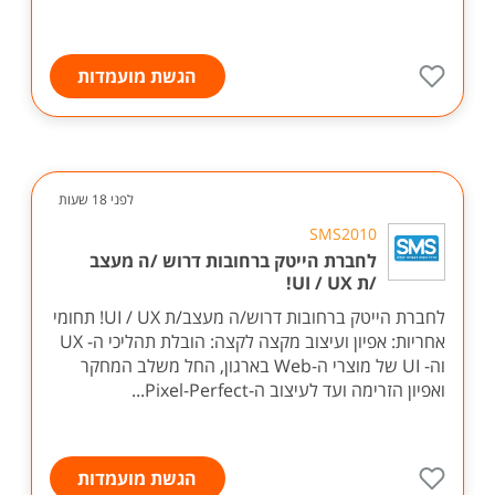
הגשת מועמדות
לפני 18 שעות
SMS2010
לחברת הייטק ברחובות דרוש /ה מעצב
/ת UI / UX!
לחברת הייטק ברחובות דרוש/ה מעצב/ת UI / UX! תחומי
אחריות: אפיון ועיצוב מקצה לקצה: הובלת תהליכי ה- UX
וה- UI של מוצרי ה-Web בארגון, החל משלב המחקר
ואפיון הזרימה ועד לעיצוב ה-Pixel-Perfect...
הגשת מועמדות