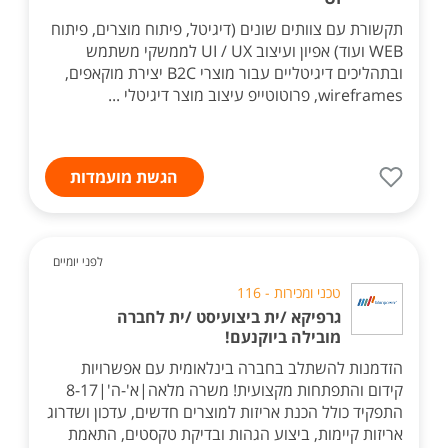
תקשורת עם צוותים שונים (דיגיטל, פיתוח מוצרים, פיתוח
WEB ועוד) אפיון ועיצוב UI / UX לממשקי משתמש
ובתהליכים דיגיטליים עבור מוצרי B2C יצירת מוקאפים,
wireframes, פרוטוטייפ עיצוב מוצר דיגיטלי ...
הגשת מועמדות
לפני יומיים
טכני ומכירות - 116
גרפיקא /ית ביצועיסט /ית לחברה
מובילה ביוקנעם!
הזדמנות להשתלב בחברה בינלאומית עם אפשרויות
קידום והתפתחות מקצועית! משרה מלאה|א'-ה'|8-17
התפקיד כולל הכנת אריזות למוצרים חדשים, עדכון ושדרוג
אריזות קיימות, ביצוע הגהות ובדיקת טקסטים, התאמת