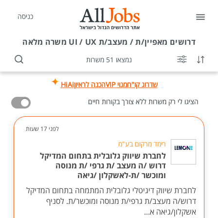
כניסה
דרושים
מאפיין/ת / מעצב/ת UI / UX משרה מלאה
נמצאו 51 משרות
שדרוג קו"ח
מנוי VIP
הכנה לראיון
HiAi
הציגו לי רק משרות ללא צורך בקורות חיים
לפני 17 שעות
רימד מרקום בע"מ
לחברת שיווק גלובלית בתחום המדיקל
דרוש /ה מעצב /ת גרפי /ת מנוסה
ומוכשר /ת-לאשקלון /גיאה
לחברת שיווק דיגיטלי גלובלית המתמחה בתחום המדיקל
דרוש/ה מעצב/ת גרפי/ת מנוסה ומוכשר/ת. לסניף
אשקלון/גיאה א...