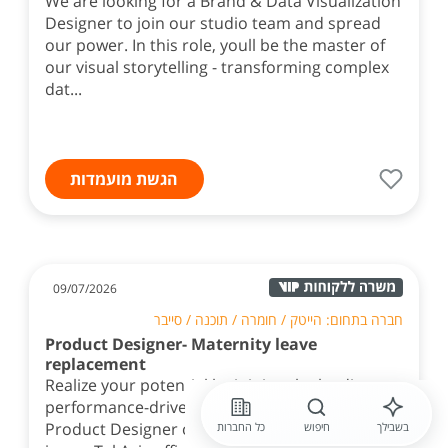
We are looking for a Brand & Data Visualization
Designer to join our studio team and spread
our power. In this role, youll be the master of
our visual storytelling - transforming complex
dat...
הגשת מועמדות
09/07/2026
חברה בתחום: הייטק / חומרה / תוכנה / סייבר
Product Designer- Maternity leave
replacement
Realize your potential by joining the leading
performance-driven advertising company! As a
Product Designer on the Realize Design team
בשבילך
חיפוש
כל החברות