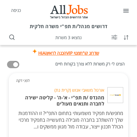
כניסה
דרושים
מנהל/ת תפ"י משרה חלקית
נמצאו 3 משרות
שדרוג קו"ח
מנוי VIP
הכנה לראיון
HiAi
הציגו לי רק משרות ללא צורך בקורות חיים
לפני דקה
אורטל משאבי אנוש (קרית גת)
מהנדס /ת תפ"י - א'-ה' - קליטה ישירה
לחברה ותנאים מעולים
מחפש/ת תפקיד משמעותי בתחום התפ"י? זו ההזדמנות
שלך להשתלב בחברה מובילה בתעשייה בתפקיד מרכזי
הכולל תכנון ייצור, עבודה מול מגוון ממשקים ו...