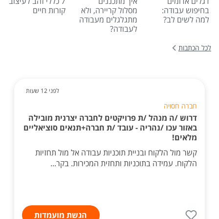
דגלים אדומים
איך מתכננים
7 כללי זהב לעיצוב
בחיפוש עבודה:
מסלול קריירה, ולא
קורות חיים
למה לשים לב?
מתגלגלים מעבודה
לעבודה?
לכל הכתבות
לפני 12 שעות
חברה חסויה
דרוש /ה מנהל /ת פרויקטים לחברה יצרנית מובילה
באזור עכו /נהריה - עובד /ת חברה+תנאים סוציאליים
מלאים!
קשר מול הלקוח ובניית תוכניות עבודה אל מול תחזיות
הלקוח. עמידה בתוכניות ותחזית המכירות. בקר...
הגשת מועמדות