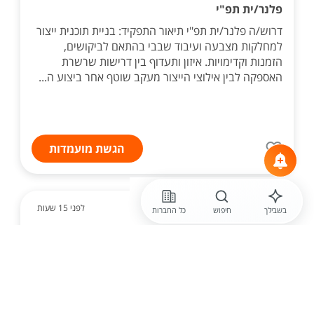
פלנר/ית תפ"י
דרוש/ה פלנר/ית תפ"י תיאור התפקיד: בניית תוכנית ייצור
למחלקות מצבעה ועיבוד שבבי בהתאם לביקושים,
הזמנות וקדימויות. איזון ותעדוף בין דרישות שרשרת
האספקה לבין אילוצי הייצור מעקב שוטף אחר ביצוע ה...
הגשת מועמדות
לפני 15 שעות
בשבילך
חיפוש
כל החברות
חברה חסויה
מנהל /ת תפי וייצור
חברת מוליכים למחצה בינלאומית בצפון מגייסת מנהל /ת
תפי וייצור - Production Planning Manager למחלקת
התפעול. התפקיד כולל אחריות כוללת על תכנון, תזמון