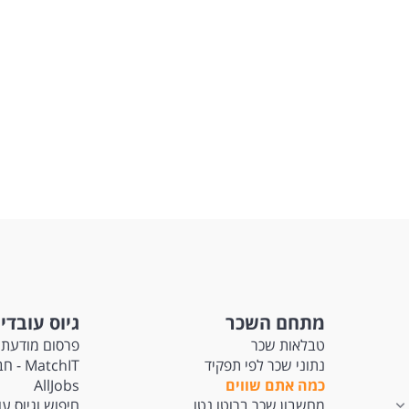
מתחם השכר
גיוס עובדי
טבלאות שכר
פרסום מודעת 
נתוני שכר לפי תפקיד
tchIT
כמה אתם שווים
AllJobs
מחשבון שכר ברוטו נטו
חיפוש וגיוס ע