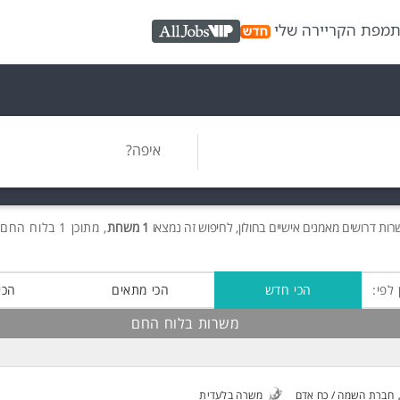
ת
מפת הקריירה שלי
AllJobs VIP
איפה?
שרות
דרושים
מאמנים אישיים בחולון, לחיפוש זה נמצאו
1 משרות
, מתוכן 1 בלוח החם חינם!
 לפי:
הכי חדש
הכי מתאים
הכי
משרות בלוח החם
חברת השמה / כח אדם
משרה בלעדית