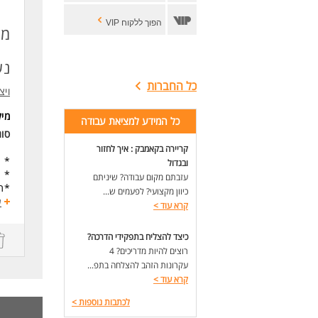
הפוך ללקוח VIP
מנ
נש
כל החברות
ויצו
מי
כל המידע למציאת עבודה
סו
קריירה בקאמבק : איך לחזור
* הי
ובגדול
* ת
עזבתם מקום עבודה? שיניתם
*תי
כיוון מקצועי? לפעמים ש...
תפק
ע
קרא עוד
>
היש
עבו
כיצד להצליח בתפקידי הדרכה?
אימ
רוצים להיות מדריכים? 4
עקרונות הזהב להצלחה בתפ...
דרי
עו"ס - MSW עם ניסיון בהנחיית
קרא עוד
>
היכ
לכתבות נוספות
>
כוש