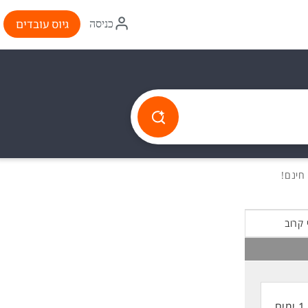
איקון
גיוס עובדים
כניסה
התחברות
 קרוב
1 ימים