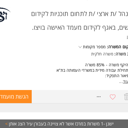
הל /ת ארצי /ת לתחום תוכניות לקידום
ים, באגף לקידום מעמד האישה בויצו.
קום המשרה:
מספר מקומות
ג משרה:
משרה חלקית
קף משרה - 85% משרה
חילת עבודה מידית במשרדי העמותה בת"א
אור התפקיד:
יד שמשלב פיתוח תהליכים, בניית שותפויות וניהול, ומייצר אימפקט אמיתי בחב
וד
...
ראלית.
דה עם נשים במשברי חיים מלידה ועד פרישה, נשים בהליכי פרידה, נשים שבחר
8699865
הגשת מועמדו
הות יחידנית, נשות חיילי מילואים ועוד.
שות:
 קבוצות, פיתות תוכן, ניהול תקציב, ניהול והדרכת צוות.
רות עם עולם השיווק והפרסום ברשתות-יתרון.
ישנן -1 משרות במרכז אשר לא צויינה בעבורן עיר
ר התבטאות בכתב ובע"פ. המשרה מיועדת לנשים ולגברים כאחד.
הצג אותן
>