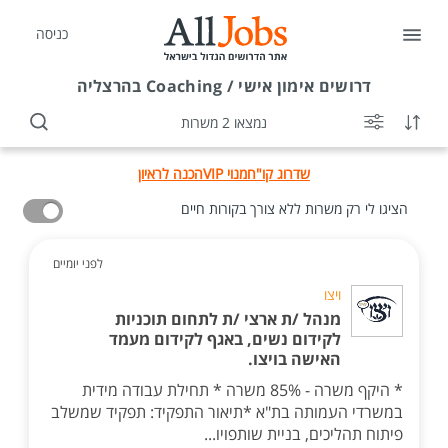
כניסה
דרושים
אימון אישי / Coaching בהרצליה
נמצאו 2 משרות
שדרוג קו"ח
מנוי VIP
הכנה לראיון
הציגו לי רק משרות ללא צורך בקורות חיים
לפני יומיים
ויצו
מנהל /ת ארצי /ת לתחום תוכניות
לקידום נשים, באגף לקידום מעמד
האישה בויצו.
* היקף משרה - 85% משרה * תחילת עבודה מידית
במשרדי העמותה בת"א *תיאור התפקיד: תפקיד שמשלב
פיתוח תהליכים, בניית שותפויו...