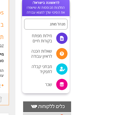
לראשונה בישראל:
המלצות מבוססות AI שישפרו
את הסיכוי שלך למצוא עבודה
בי
מנהל מותג
מילות מפתח
תו
בקורות חיים
קבוצת
שאלות הכנה
מי
לראיון עבודה
סו
מבחני קבלה
הזדמ
לתפקיד
עול
שכר
במ
ע
- א
- כ
- ה
- א
- ע
- נ