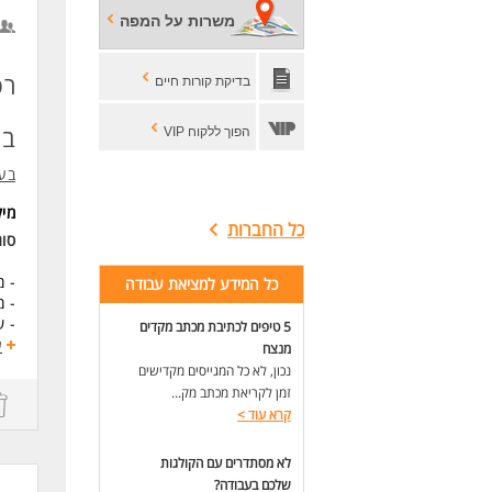
דיו
משרות על המפה
- ש
רפ
** 
בדיקת קורות חיים
דרי
בת
הפוך ללקוח VIP
- ניסיון שלכ- 
- י
בעי
- ניס
- י
מי
זמנ
כל החברות
סו
- ה
- י
- מש
כל המידע למציאת עבודה
- י
- מ
- ל
- שכר: 0
* ה
5 טיפים לכתיבת מכתב מקדים
ע
מנצח
תיא
לעו
נכון, לא כל המגייסים מקדישים
- נ
זמן לקריאת מכתב מק...
ומע
קרא עוד
>
- ע
לנכ
לא מסתדרים עם הקולגות
שלכם בעבודה?
tsApp