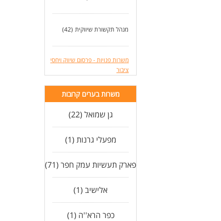
יכו
יכו
אנג
מנהל תקשורת שיווקית
(42)
שלי
משרות פנויות - פרסום שיווק ויחסי
ציבור
משרות בערים קרובות
גן שמואל (22)
מפעלי גרנות (1)
פארק תעשיות עמק חפר (71)
אלישיב (1)
כפר הרא''ה (1)