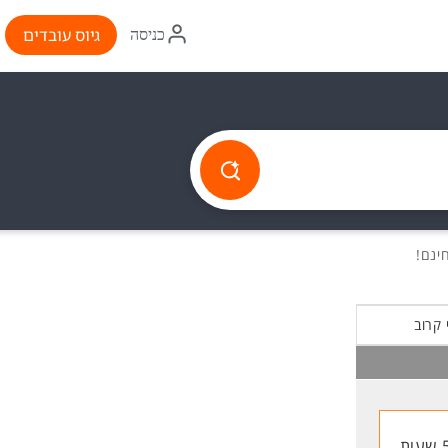
איקון
גיוס עובדים
כניסה
התחברות
 קרוב