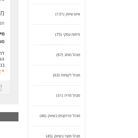
ניס
אנג
מו
שליטה מל
איש שיווק
(131)
יכו
חב
חשי
ולג
מי
פיתוח עסקי
(75)
סו
לעו
לחב
מנהל מותג
(67)
התפ
בני
ע
מנהל לקוחות
(63)
נתו
אחר
המ
קש
מנהל מדיה
(51)
נית
ועב
המו
מנהל פרויקטים בשיווק
(46)
דרי
תוא
ניס
מנהל מוצר בשיווק
(45)