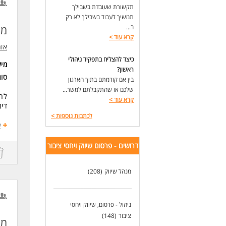
תקשורת שעובדת בשבילך
- ה
תמשיך לעבוד בשבילך לא רק
- ת
מנ
ב...
ביצ
קרא עוד
>
- ע
אור
ופי
- ע
כיצד להצליח בתפקיד ניהולי
מי
ומע
ראשון?
סו
בין אם קודמתם בתוך הארגון
דרי
שלכם או שהתקבלתם למשר...
- נ
לחב
קרא עוד
>
- ניס
דינ
- נ
לכתבות נוספות
>
- ת
תחו
ע
- שליט
- י
ניה
דרושים - פרסום שיווק ויחסי ציבור
- ש
עבו
- א
הוב
ולג
מנהל שיווק
(208)
בני
נית
לעו
עבו
ניהול - פרסום, שיווק ויחסי
דרי
ציבור
(148)
ניס
מנ