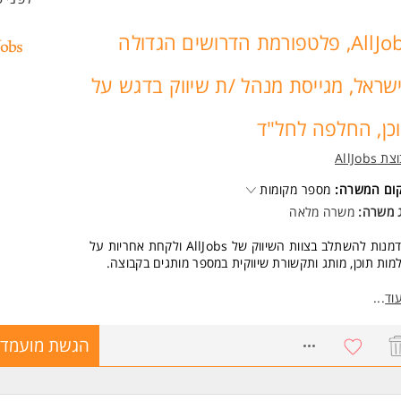
AllJobs, פלטפורמת הדרושים הגדולה
שראל, מגייסת מנהל /ת שיווק בדגש על
כן, החלפה לחל"ד
 AllJobs
קום המשרה:
מספר מקומות
ג משרה:
משרה מלאה
נות להשתלב בצוות השיווק של AllJobs ולקחת אחריות על
מות תוכן, מותג ותקשורת שיווקית במספר מותגים בקבוצה.
סגרת התפקיד:
וד
...
חריות על פרויקט דגל בתחום התוכן.
תיבה, עריכה ואופטימיזציה של תכנים וחיזוק ביצועי SEO וGEO.
8678743
הגשת מועמדו
ובלת משימות שיווקיות, מעקב אחר ביצוע וירידה לפרטים.
חריות על התקשורת השיווקית של מספר מותגים בקבוצה.
בודה שוטפת עם צוותי שיווק, דיגיטל, מוצר, מכירות ופיתוח
יתוח ביצועים לאורך המשפך הדיגיטלי, כולל קמפיינים, דפי נחיתה,