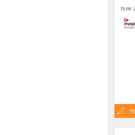
החיים
לפני
שליחה
 בלוחות
ה
ת
עדכון
והזנתם
קורות
קית (Email, SMS,