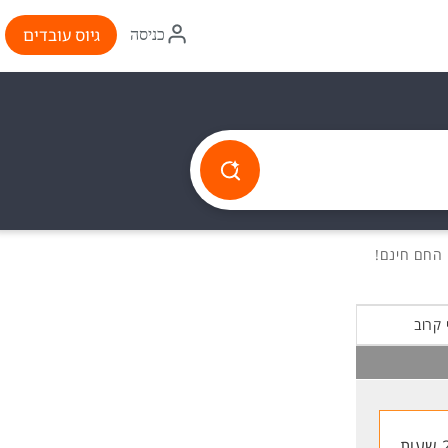
איקון
גיוס עובדים
כניסה
התחברות
 קרוב