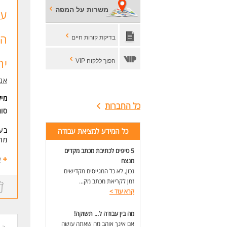
מה 
משרות על המפה
עו
משר
הדר
השת
הנ
בדיקת קורות חיים
סבי
דרי
יה
הפוך ללקוח VIP
אחר
יכו
אגם
ניי
אם 
מי
כל החברות
המש
סוג
לעו
בעל
כל המידע למציאת עבודה
מחפ
5 טיפים לכתיבת מכתב מקדים
מער
ע
מנצח
מחפ
נכון, לא כל המגייסים מקדישים
איך
זמן לקריאת מכתב מק...
*אח
קרא עוד
>
*הת
* נ
מה בין עבודה ל... תשוקה!
*דא
אם אינך אוהב מה שאתה עושה
ניה