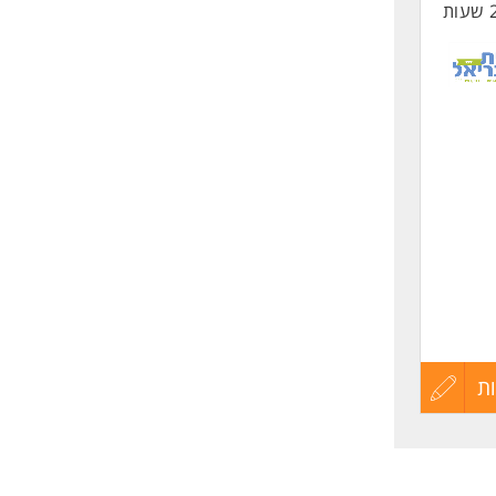
החיים
לפני
שליחה
.
פקת
ת
עדכון
קורות
החיים