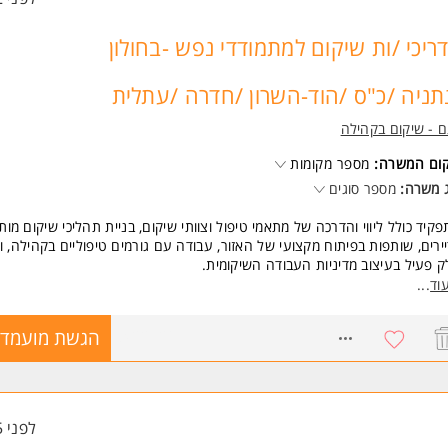
ריכי /ות שיקום למתמודדי נפש -בחולון
תניה /כ"ס /הוד-השרון /חדרה /עתלית
 - שיקום בקהילה
קום המשרה:
מספר מקומות
 משרה:
מספר סוגים
קיד כולל ליווי והדרכה של מתאמי טיפול וצוותי שיקום, בניית תהליכי שיקום מו
ירים, שותפות בפיתוח מקצועי של האזור, עבודה עם גורמים טיפוליים בקהילה, ו
 פעיל בעיצוב מדיניות העבודה השיקומית.
 ייראה היום שלך אצלנו?
וד
...
ול תהליכי שיקום והחלמה בקהילה עבור מתמודדי נפש, תוך בניית תוכניות שיקו
יות והובלתן.
8422126
הגשת מועמדו
ום טיפול עם גורמים מקצועיים מגוונים בקהילה
כה וליווי מקצועי של צוותי שיקום ומתאמי טיפול
דה מקצועית בשטח לצד פיתוח חשיבה טיפולית-שיקומית
פות בתכנון ופיתוח אזורי של השירות
ול קשר שוטף עם גורמי מקצוע בקהילה ומשרד הבריאות
לפני 5 שעות