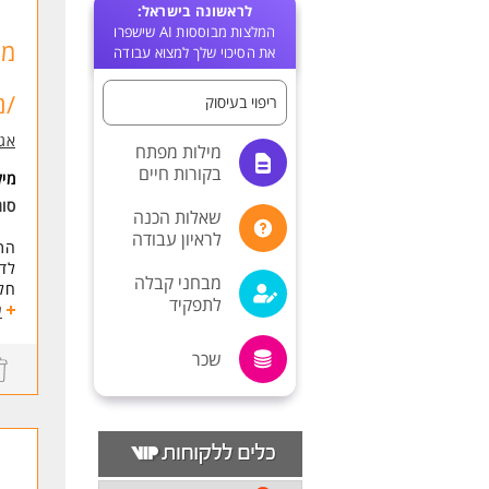
לראשונה בישראל:
המלצות מבוססות AI שישפרו
מד
את הסיכוי שלך למצוא עבודה
/נ
ריפוי בעיסוק
אגם
מילות מפתח
בקורות חיים
מי
סוג
שאלות הכנה
לראיון עבודה
התפ
לדי
מבחני קבלה
חלק
לתפקיד
איך
ע
ניה
איש
שכר
תיא
הדר
עבו
שות
ניה