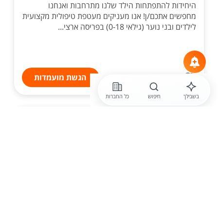
היחידות להתפתחות הילד שלנו מתרחבות ואנחנו
מחפשים אתכם/ן! אנו מעניקים מעטפת טיפולית מקצועית
לילדים ובני נוער (גילאי 0-18) בפריסה ארצי...
הגשת מועמדות
בשבילך
חיפוש
כל החברות
לפני יומיים
אלאור
אנשי טיפול לגני תקשורת!
בואו לקחת חלק והצטרפו אלינו לעבודה עם ילדים בגני
תקשורת באזורים פתח תקווה/ בני ברק/ קריית מלאכי
במגוון מקצועות פרא רפואיים. אצלנו תקבלו הזדמנות
ללמידת התחום לעומק, אופק תעסוקתי, הדרכות מקצוע...