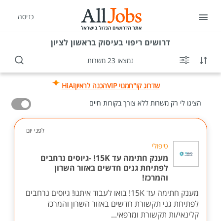
כניסה
דרושים
ריפוי בעיסוק בראשון לציון
נמצאו 23 משרות
שדרוג קו"ח
מנוי VIP
הכנה לראיון
HiAi
הציגו לי רק משרות ללא צורך בקורות חיים
לפני יום
טיפולי
מענק חתימה עד 15K! -גיוסים נרחבים
לפתיחת גנים חדשים באזור השרון
והמרכז!
מענק חתימה עד 15K! בואו לעבוד איתנו! גיוסים נרחבים
לפתיחת גני תקשורת חדשים באזור השרון והמרכז
קלינאי/ות תקשורת ומרפאי...