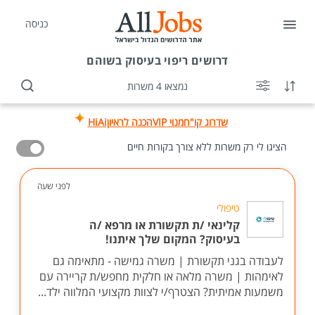
כניסה
דרושים
ריפוי בעיסוק בשוהם
נמצאו 4 משרות
שדרוג קו"ח
מנוי VIP
הכנה לראיון
HiAi
הציגו לי רק משרות ללא צורך בקורות חיים
לפני שעה
טיפולי
קלינאי /ת תקשורת או מרפא /ה
בעיסוק? המקום שלך איתנו!
לעבודה בגני תקשורת | משרה גמישה - מתאימה גם
לאימהות | משרה מלאה או חלקית מחפש/ת קריירה עם
משמעות אמיתית? הצטרף/י לצוות מקצועי המלווה ילד...