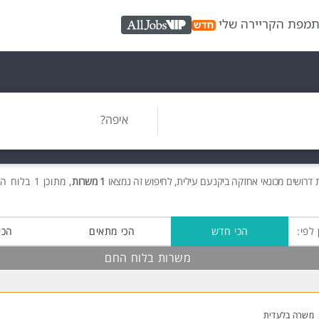
ת
מפת הקריירה שלי
AllJobs VIP
איפה?
ת
דרושים
מכונאי אחזקה ביקנעם עילית, לחיפוש זה נמצאו
1 משרות
, מתוכן 1 בלוח החם חינם!
 לפי:
הכי חדש
הכי מתאים
הכי
משרות בלוח החם
משרה בלעדית