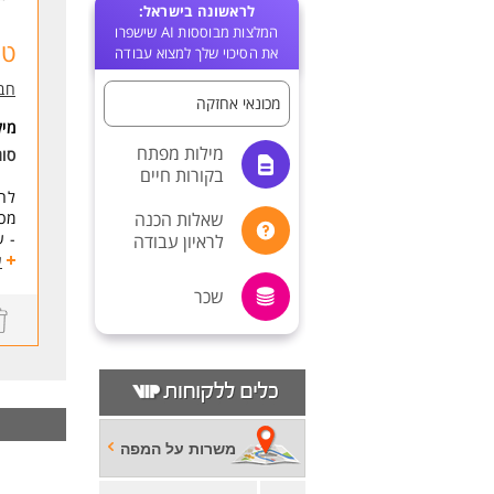
לראשונה בישראל:
המלצות מבוססות AI שישפרו
טכ
את הסיכוי שלך למצוא עבודה
חבר
מכונאי אחזקה
מי
מילות מפתח
סו
בקורות חיים
לחב
שאלות הכנה
מכא
- ע
לראיון עבודה
- שע
ע
- ק
שכר
דרי
- ד
- נ
- י
- נ
- ה
משרות על המפה
לעו