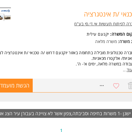
נאי /ת אינטגרציה
ה לפיתוח תעשיות אי.די.סי בע"מ
קום המשרה:
יקנעם עילית
ג משרה:
משרה מלאה
רה טכנולוגית מובילה בתחומה באזור יוקנעם דרוש /ה טכנאי /ת אינטגרציה למ
ניות/ אלקטרו מכאניות.
בודה במשרה מלאה, ימים א'- ה'.
ות עבודה: 07:30-16:30.
וד
...
יימות הסעות מאיזור הקריות, יוקנעם ונשר.
8142608
הגשת מועמדו
שות:
יפלומת הנדסאי מכונות - יתרון.
יסיון בתחום ההרכבות מכאניות/ אלקטרו מכאניות.
כולת עבודה בצוות / הובלת צוות.
כונות לעבודה באזור יוקנעם ובהתאם להסעות החברה.
ישנן -1 משרות בחיפה וסביבתה,צפון אשר לא צויינה בעבורן עיר
משרה מיועדת לנשים ולגברים כאחד.
הצג או
ד משרות ומידע על חברה לפיתוח תעשיות אי.די.סי בע"מ >
1