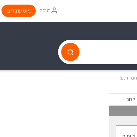
איקון
גיוס עובדים
כניסה
התחברות
 קרוב
1 ימים