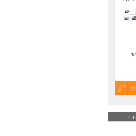
ע'
ת
עדכון
קורות
החיים
תן
>
לפני