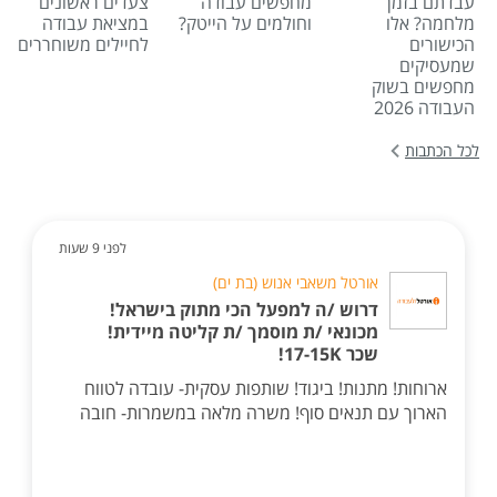
עבדתם בזמן
מחפשים עבודה
צעדים ראשונים
מלחמה? אלו
וחולמים על הייטק?
במציאת עבודה
הכישורים
לחיילים משוחררים
שמעסיקים
מחפשים בשוק
העבודה 2026
לכל הכתבות
לפני 9 שעות
אורטל משאבי אנוש (בת ים)
דרוש /ה למפעל הכי מתוק בישראל!
מכונאי /ת מוסמך /ת קליטה מיידית!
שכר 17-15K!
ארוחות! מתנות! ביגוד! שותפות עסקית- עובדה לטווח
הארוך עם תנאים סוף! משרה מלאה במשמרות- חובה