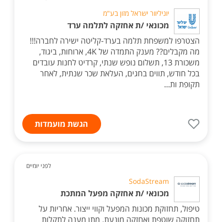
יוניליוור ישראל מזון בע"מ
מכונאי /ת אחזקה לתלמה ערד
הצטרפו למשפחת תלמה בערד-קליטה ישירה לחברה!!!
מה מקבלים?? מענק התמדה של 4K, ארוחות, ביגוד,
משכורת 13, תשלום נופש שנתי, קרדיט לחנות עובדים
בכל חודש, תווים בחגים, העלאת שכר שנתית, לאחר
תקופת ות...
הגשת מועמדות
לפני יומיים
SodaStream
מכונאי /ת אחזקה מפעל המתכת
טיפול, תחזוקת מכונות המפעל וקווי ייצור. אחריות על
תחזוקה שוטפת ואחזקה מונעת. מתן מענה לתקלות