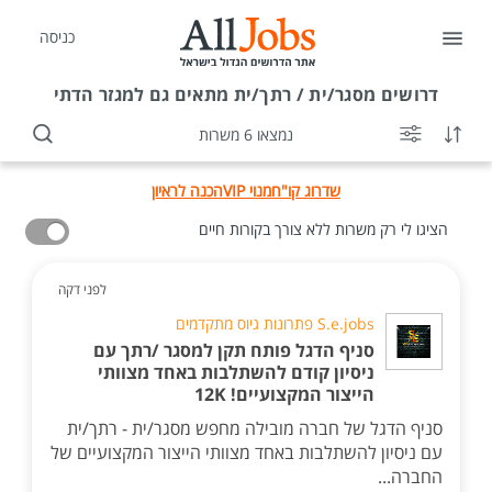
כניסה
דרושים
מסגר/ית / רתך/ית מתאים גם למגזר הדתי
נמצאו 6 משרות
שדרוג קו"ח
מנוי VIP
הכנה לראיון
הציגו לי רק משרות ללא צורך בקורות חיים
לפני דקה
S.e.jobs פתרונות גיוס מתקדמים
סניף הדגל פותח תקן למסגר /רתך עם
ניסיון קודם להשתלבות באחד מצוותי
הייצור המקצועיים! 12K
סניף הדגל של חברה מובילה מחפש מסגר/ית - רתך/ית
עם ניסיון להשתלבות באחד מצוותי הייצור המקצועיים של
החברה...