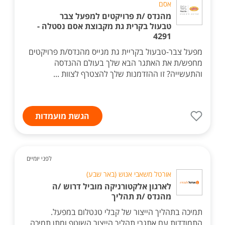
אסם
מהנדס /ת פרויקטים למפעל צבר
טבעול בקרית גת מקבוצת אסם נסטלה -
4291
מפעל צבר-טבעול בקריית גת מגייס מהנדס/ת פרויקטים
מחפש/ת את האתגר הבא שלך בעולם ההנדסה
והתעשייה? זו ההזדמנות שלך להצטרף לצוות ...
הגשת מועמדות
לפני יומיים
אורטל משאבי אנוש (באר שבע)
לארגון אלקטורניקה מוביל דרוש /ה
מהנדס /ת תהליך
תמיכה בתהליך הייצור של קבלי טנטלום במפעל.
התמודדות עם אתגרי תהליך הייצור השוטף ומתן תמיכה