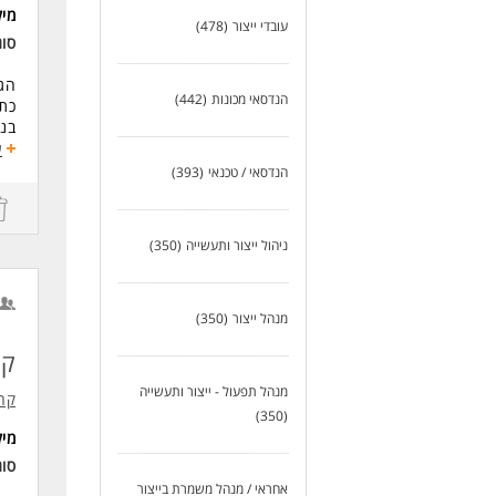
מי
ייזום
עובדי ייצור
(478)
תמיכה 
סו
דרי
הג
דרי
הנדסאי מכונות
(442)
כתי
תוא
בני
תחו
הוב
ע
אוט
הנדסאי / טכנאי
(393)
בחב
הוב
ניסי
ניס
דרי
ניהול ייצור ותעשייה
(350)
ניס
תוא
הבנ
תוא
ניס
ניסיון מוכ
שלי
ניס
מנהל ייצור
(350)
אנג
ניס
יכו
שלי
קנ
יכו
מנהל תפעול - ייצור ותעשייה
יכו
לעו
קרן
ניס
(350)
ניסי
מי
ניסי
סו
ניסי
אחראי / מנהל משמרת בייצור