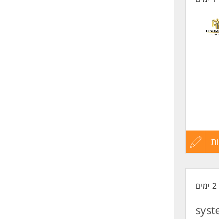
ת
עדכון
קורות
2 ימים
החיים
syst
לפני