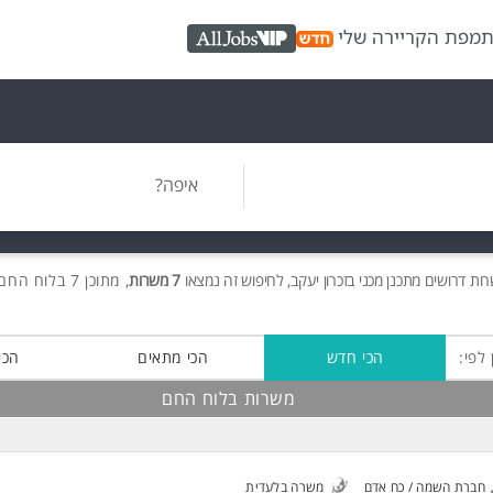
ת
מפת הקריירה שלי
AllJobs VIP
איפה?
רות
דרושים
מתכנן מכני בזכרון יעקב, לחיפוש זה נמצאו
7 משרות
, מתוכן 7 בלוח החם חינם!
 לפי:
הכי חדש
הכי מתאים
הכי
משרות בלוח החם
חברת השמה / כח אדם
משרה בלעדית