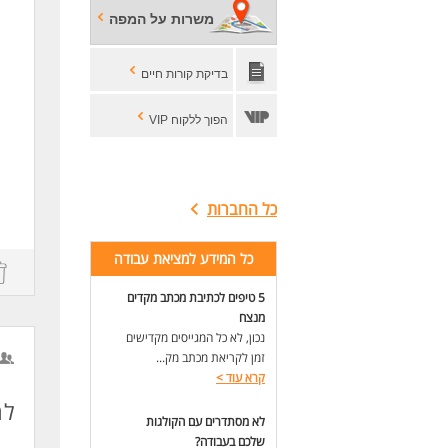
ניס
משרות על המפה
ניס
שליטה
שלי
בדיקת קורות חיים
של
ניס
הפוך ללקוח VIP
לעו
כל החברות
d.
כל המידע למציאת עבודה
5 טיפים לכתיבת מכתב מקדים
מנצח
נכון, לא כל המגייסים מקדישים
זמן לקריאת מכתב מק...
קרא עוד
>
לח
לא מסתדרים עם הקולגות
שלכם בעבודה?