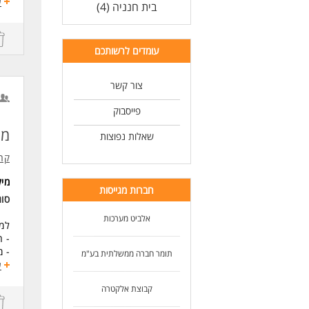
תפע
ע
בית חנניה (4)
שמי
טיפ
עם 
עומדים לרשותכם
מעק
ניה
ניה
צור קשר
אחר
ניה
פייסבוק
פסו
מנ
ניה
שאלות נפוצות
שיפ
קרן
מעק
גיו
מי
חברות מגייסות
דרי
סו
הנד
אלביט מערכות
ניס
למפ
שלי
- ה
- מ
תומר חברה ממשלתית בע"מ
כא
- ת
ע
- ה
לעו
קבוצת אלקטרה
- ה
- ע