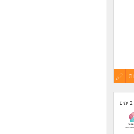
שליחה
collab
mechan
system
Fast le
This po
ת
עדכון
קורות
2 ימים
החיים
לפני
שליחה