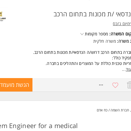
דסאי /ת מכונות בתחום הרכב
מיום ג'ובס
קום המשרה:
מספר מקומות
ג משרה:
משרה חלקית
רה בתחום הרכב דרוש/ה הנדסאי/ת מכונות בתחום הרכב.
קיד כולל:
יות טכנית כוללת על המוצרים והתהליכים בחברה.
ון ושרטוט חלקי ייצור ותצורות רכב על פי דרישות הלקוח והתקנים.
וד
...
ת תיקי ייצור ושרטוטים הנדסיים ברמה גבוה
וח, הנחיה ובקרה הנדסית על צוותי הייצור.
8766726
הגשת מועמדו
לת תהליכי איכות, בדיקות וליווי הנדסי בפרויקטים.
ור פתרונות הנדסיים חדשנים וממש עם ספקים בתחום.
 חלקית, ימים א'-ה' 08:00-14:00
 גמישות בשעת ההתחלה, 6 שעות עבודה ביום
חברת השמה / כח אדם
ים לנשים וגברים כאחד.
שות:
em Engineer for a medical
דת הנדסאי מכונות- חובה