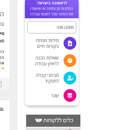
לראשונה בישראל:
המלצות מבוססות AI שישפרו
הנ
את הסיכוי שלך למצוא עבודה
פרי
מתכנן מכני
מי
מילות מפתח
סו
בקורות חיים
לחב
שאלות הכנה
התפ
אחר
לראיון עבודה
תכנ
ע
הכנ
מבחני קבלה
פיק
לתפקיד
הוב
אית
שכר
משרה
ישנה
מתא
דרי
תעו