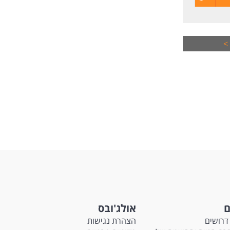
קורות
החיים
>
לפני
שליחה
ם
אולג'ובס
דרושים
הצהרת נגישות