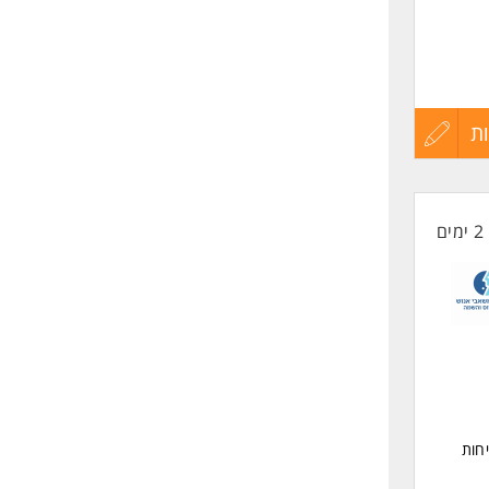
ים
ת
עדכון
קורות
2 ימים
החיים
לפני
שליחה
חות