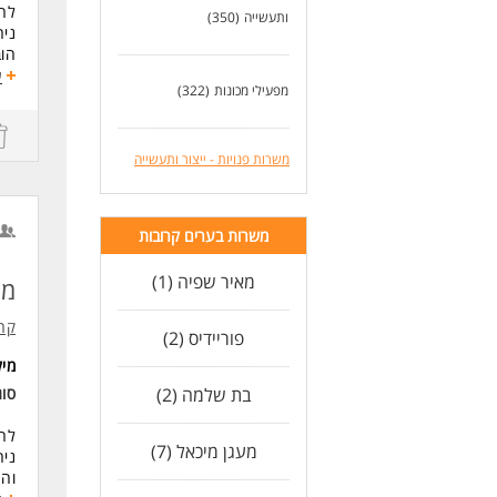
ניס
לחב
ותעשייה
(350)
כא
ניה
הוב
לעו
עב
ע
מפעילי מכונות
(322)
ניה
ממש
מעק
משרות פנויות - ייצור ותעשייה
דרי
הנד
אנג
משרות בערים קרובות
ניס
ניס
מאיר שפיה (1)
ניס
מנ
לעו
קרן
פוריידיס (2)
מי
בת שלמה (2)
סו
לחב
מעגן מיכאל (7)
ניה
והת