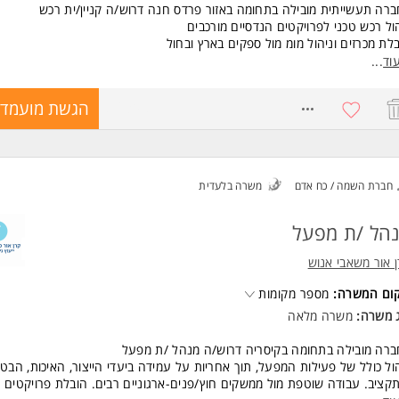
יון בניהול תצורה בסביבה מרובת מוצרים וגרסאות. המשרה מיועדת לנשים ולגבר
רה תעשייתית מובילה בתחומה באזור פרדס חנה דרוש/ה קניין/ית רכש
חד.
ול רכש טכני לפרויקטים הנדסיים מורכבים
לת מכרזים וניהול מומ מול ספקים בארץ ובחול
ד משרות ומידע על משאב - הון אנושי >
ודה עם מפרטים ושרטוטים והבטחת התאמה לצרכים תפעוליים
וד
...
ול תהליכי ייבוא - שילוח, מכס ואישורים
קים שוטפים עם הנדסה, תפעול, לוגיסטיקה וכספים
8763087
הגשת מועמדו
ב אחר לוחות זמנים ותקציבים
שות:
סאי/ת או מהנדס/ת תעשייה וניהול או מכונות - חובה
לית ברמה גבוהה - חובה
חברת השמה / כח אדם
משרה בלעדית
יון ברכש טכני - חובה
יון בחוזים והסמכות
יון ממפעלים תעשייתיים - יתרון המשרה מיועדת לנשים ולגברים כאחד.
הל /ת מפעל
ד משרות ומידע על קרן אור משאבי אנוש >
 אור משאבי אנוש
קום המשרה:
מספר מקומות
ג משרה:
משרה מלאה
רה מובילה בתחומה בקיסריה דרוש/ה מנהל /ת מפעל
ול כולל של פעילות המפעל, תוך אחריות על עמידה ביעדי הייצור, האיכות, הבטי
קציב. עבודה שוטפת מול ממשקים חוץ/פנים-ארגוניים רבים. הובלת פרויקטים