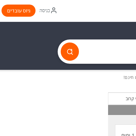
איקון
גיוס עובדים
כניסה
התחברות
 קרוב
1 ימים