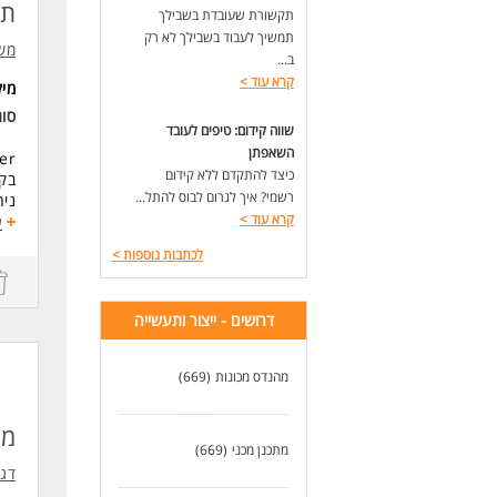
תי
תקשורת שעובדת בשבילך
תמשיך לעבוד בשבילך לא רק
משא
ב...
קרא עוד
>
מי
סו
שווה קידום: טיפים לעובד
השאפתן
er
כיצד להתקדם ללא קידום
בקר
רשמי? איך לגרום לבוס להתל...
ניה
קרא עוד
>
ניה
ע
ניה
לכתבות נוספות
>
ביצו
עבו
מעק
דרושים - ייצור ותעשייה
ניה
ניה
תחז
מהנדס מכונות
(669)
תמי
ניה
מה
הקמה
מתכנן מכני
(669)
ניהו
דגל י
תמיכה בת
עבו