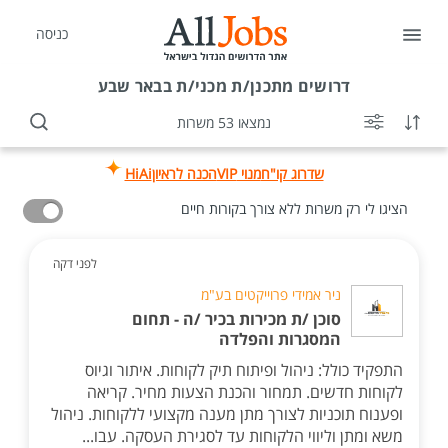
כניסה
דרושים
מתכנן/ת מכני/ת בבאר שבע
נמצאו 53 משרות
שדרוג קו"ח
מנוי VIP
הכנה לראיון
HiAi
הציגו לי רק משרות ללא צורך בקורות חיים
לפני דקה
ניר אמידי פרוייקטים בע"מ
סוכן /ת מכירות בכיר /ה - תחום
המסגרות והפלדה
התפקיד כולל: ניהול ופיתוח תיק לקוחות. איתור וגיוס
לקוחות חדשים. תמחור והכנת הצעות מחיר. קריאה
ופענוח תוכניות לצורך מתן מענה מקצועי ללקוחות. ניהול
משא ומתן וליווי הלקוחות עד לסגירת העסקה. עבו...