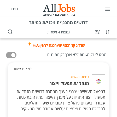
כניסה
דרושים
מתכנן/ת מכני/ת במיתר
נמצאו 4 משרות
שדרוג קו"ח
מנוי VIP
הכנה לראיון
HiAi
הציגו לי רק משרות ללא צורך בקורות חיים
לפני 10 שעות
נחמה השמות
מנהל /ת תפעול וייצור
למפעל תעשייתי יצרני בענף המתכת דרוש/ה מנהל /ת
תפעול וייצור אחריות על מערך הייצור עמידה בתוכניות
עבודה וביעדים ניהול צוות עובדים שיפור תהליכים
להגדלת תפוקות וצמצום עלויות עבודה מול ממשקים...