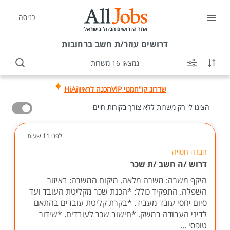
כניסה
דרושים
עוזר/ת חשב ברחובות
נמצאו 16 משרות
שדרוג קו"ח
מנוי VIP
הכנה לראיון
HiAi
הציגו לי רק משרות ללא צורך בקורות חיים
לפני 11 שעות
חברה חסויה
דרוש /ה חשב /ת שכר
היקף משרה: משרה מלאה. מיקום המשרה: באיזור
השפלה. התפקיד כולל: *הכנת שכר מקליטת העובד ועד
סיום יחסי עובד מעביד. *בקרת קליטת עובדים בהתאם
לדיני העבודה במשק. *חישוב שכר לעובדים. *שידור
טופסי ...