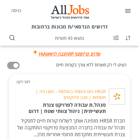
כניסה
דרושים
הנדסאי/ת מכונות ברחובות
נמצאו 43 משרות
שדרוג קו"ח
מנוי VIP
הכנה לראיון
HiAi
הציגו לי רק משרות ללא צורך בקורות חיים
לפני דקה
HRSR גיוס והשמה בעולמות - האנרגיה |
תשתיות | מגה פרויקטים
מנהל.ת עבודה לפרויקט צנרת
תעשייתית| ניהול צוותי שטח | דרום
חברת HRSR מזמינה אותך לשלוח קורות חיים לתפקיד
מנהל /ת עבודה בחברה המבצעת פרויקטי התתקנה של
צנרת תעשייתית מתקדמת תחומי אחריות מרכ...