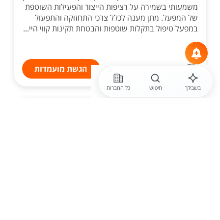
משמעותי בשמירה על רציפות הייצור והפעילות השוטפת
של המפעל. מתן מענה לכלל צרכי התחזוקה והתפעול
במפעל טיפול בתקלות שוטפות והבטחת תקינות קווי היי...
הגשת מועמדות
בשבילך
חיפוש
כל החברות
לפני שעתיים
אשד משאבי ניהול והנדסה בע"מ
דרוש /ה תכנת /ת CNC לארגון בטחוני
מוביל!
ארגון מוביל בתחומו מגייס מתכנת/ת CNC מנוסה
להשתלבות בצוות טכנולוגי בחזית הייצור. אם עולם
העיבוד השבבי זורם לך בדם, ואת/ה מחפש/ת אתגר
מקצועי בייצור חלקים מורכבים - המקום שלך איתנו! מה
התפקי...