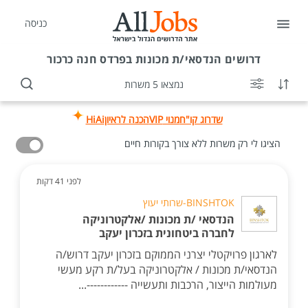
כניסה
דרושים
הנדסאי/ת מכונות בפרדס חנה כרכור
נמצאו 5 משרות
שדרוג קו"ח
מנוי VIP
הכנה לראיון
HiAi
הציגו לי רק משרות ללא צורך בקורות חיים
לפני 41 דקות
BINSHTOK-שרותי יעוץ
הנדסאי /ת מכונות /אלקטרוניקה
לחברה ביטחונית בזכרון יעקב
לארגון פרויקטלי יצרני הממוקם בזכרון יעקב דרוש/ה
הנדסאי/ת מכונות / אלקטרוניקה בעל/ת רקע מעשי
מעולמות הייצור, הרכבות ותעשייה ------------...