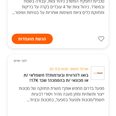
טכני/ת לתפקיד המשלב ניהול צוות, עבודה בשטח
ובמשרד. ניהול צוות של 4 עובדים בקרה על בדיקות
ותחזוקת כלים ציוות משימות ואחריות על בטיחות ושיפור...
הגשת מועמדות
לפני יומיים
אורטל משאבי אנוש (בת ים)
בואו להרוויח ובערמות!!! חשמלאי /ת
או מכונאי /ת בהסמכה! שכר 17K!
מפעל בדרום מחפש אותך! משרת תחזוקה של מכונות
ייצור ותשתיות ומתן מענה מהיר ויסודי לבעיות
חשמל/מכונות ותפעול במפעל, במכונות ובציוד...