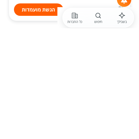
הגשת מועמדות
בשבילך
חיפוש
כל החברות
לפני יומיים
אורטל משאבי אנוש (באר שבע)
למפעל מוביל דרוש.ה מחסנאי /ת
קבלת חומרי גלם, עזר,תוצרת גמורה, וביצוע קליטתם
למלאי בהתאם לנהלים. - אחסון, סידור וארגון הסחורה
במחסן תוך הקפדה על נהלי העבודה. - ניהול תנועות
מלאי, מעקב אחר רמות המלאי ושמירה על אמינותו. -...
הגשת מועמדות