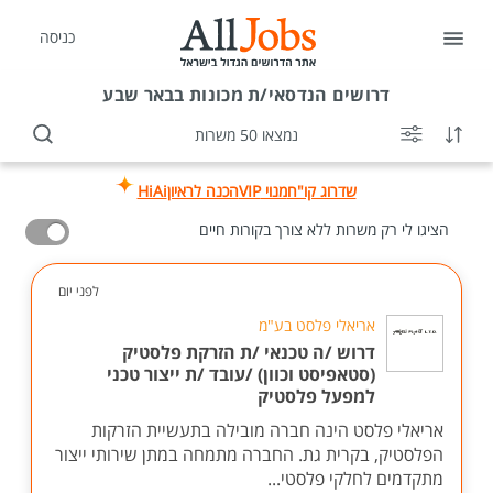
כניסה
דרושים
הנדסאי/ת מכונות בבאר שבע
נמצאו 50 משרות
שדרוג קו"ח
מנוי VIP
הכנה לראיון
HiAi
הציגו לי רק משרות ללא צורך בקורות חיים
לפני יום
אריאלי פלסט בע"מ
דרוש /ה טכנאי /ת הזרקת פלסטיק
(סטאפיסט וכוון) /עובד /ת ייצור טכני
למפעל פלסטיק
אריאלי פלסט הינה חברה מובילה בתעשיית הזרקות
הפלסטיק, בקרית גת. החברה מתמחה במתן שירותי ייצור
מתקדמים לחלקי פלסטי...