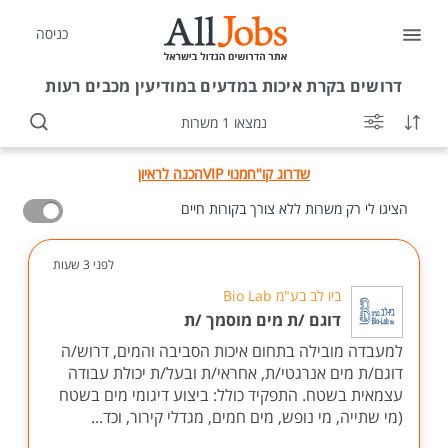
כניסה
דרושים
בקרת איכות במדעים במודיעין מכבים רעות
נמצאו 1 משרות
שדרוג קו"ח
מנוי VIP
הכנה לראיון
הציגו לי רק משרות ללא צורך בקורות חיים
לפני 3 שעות
ביו לב בע"מ Bio Lab
דוגם /ת מים מוסמך /ת
למעבדה מובילה בתחום איכות הסביבה והמים, דרוש/ה
דוגם/ת מים אנרגטי/ת, אחראי/ת ובעל/ת יכולת עבודה
עצמאית בשטח. התפקיד כולל: ביצוע דיגומי מים בשטח
(מי שתייה, מי נופש, מים חמים, מגדלי קירור, וכד...