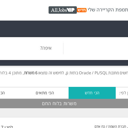
ת
מפת הקריירה שלי
AllJobs VIP
איפה?
ושים
מתכנת Oracle / PL/SQL ברמת גן, לחיפוש זה נמצאו
6 משרות
, מתוכן 4 בלוח החם חינם!
 לפי:
הכי חדש
הכי מתאים
הכי
משרות בלוח החם
חברת השמה / כח אדם
לפני 17 שעות