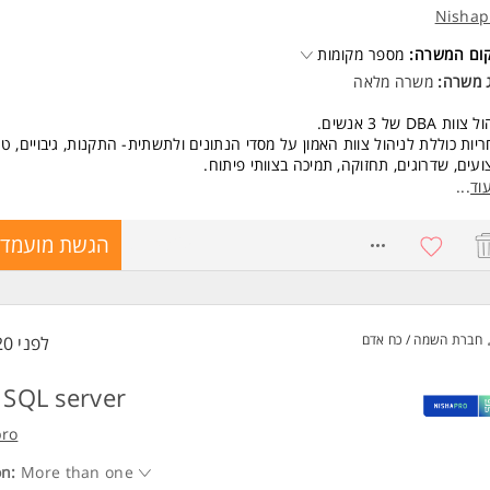
רה מיועדת לנשים ולגברים כאחד.
Nishap
ד משרות ומידע על קבוצת יעל >
קום המשרה:
מספר מקומות
ג משרה:
משרה מלאה
צוות DBA של 3 אנשים.
יות כוללת לניהול צוות האמון על מסדי הנתונים ולתשתית- התקנות, גיבויים, טי
ועים, שדרוגים, תחזוקה, תמיכה בצוותי פיתוח.
ול בסיסי נתונים של מערכות האשראי.
וד
...
כה במשתמשים בסביבת הייצור, ובמפתחים בסביבות הטסט.
כה בבסיסי נתונים
8714325
הגשת מועמדו
Oracle (Exadat
Mss
Postgr
Mys
Snowfla
חברת השמה / כח אדם
לפני 20 שעות
במערכות תשתית שונות - Oracle forms/reports, Oracle EBS, OIM,CDC
 מענה לתקלות כולל זמינות בלילות וסופ"ש
SQL server
שות:
של מעל ל5 שנים כ DBA Oracle /Mssql
pro
 מעל ל3 שנים כמנהל צוות DBA בארגון Enterprise
לת תכנון, הסתכלות רחבה והבנה מולטידיספלנרית
More than one
on: