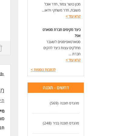
ניס
מכון כושר צמוד, חדר אוכל
ניס
משובח, חדר משחקי וידאו...
קרא עוד
>
לעוד
כיצד מקימים חברת סטארט
אפ?
סטארטאפיסטים לשעבר
מחלקים עצות כיצד להקים
חברת ...
קרא עוד
>
לכתבות נוספות
>
דרושים - תוכנה
מנה
ng
תיג
מהנדס תוכנה
(569)
.
מי
סו
מהנדס תוכנה בכיר
(248)
תנא
rk