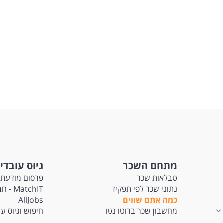
ements:
rs of real-world experience in technical, data, solutions, analytic
lementation roles
ient in Python, SQL, and Spark
experience working with structured data and Python
 technical debugging and problem-solving mindset
er-facing experience with the ability to lead technical
sations
ent communication skills and ability to explain technical concept
 organized and able to manage multiple implementations in
l
ence in B2B / SaaS environments - a strong advantage
ence working with Customers (in English) - a must
sition is open to all candidates.
מתחם השכר
גיוס עובדי
טבלאות שכר
פרסום מודעת 
נתוני שכר לפי תפקיד
tchIT
כמה אתם שווים
AllJobs
מחשבון שכר ברוטו נטו
חיפוש וגיוס ע