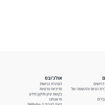
Requir
2-5 yea
or imp
Profic
Solid 
Strong
Custom
conver
Excell
clearly
Highly
paralle
Experi
Experi
This po
ם
אולג'ובס
דרושים
הצהרת נגישות
Ma - חברת הגיוס וההשמה של
מדיניות פרטיות
בקשת עיון ותיקון מידע
ובדים
מי אנחנו
רוצה לעבוד ב-AllJobs?