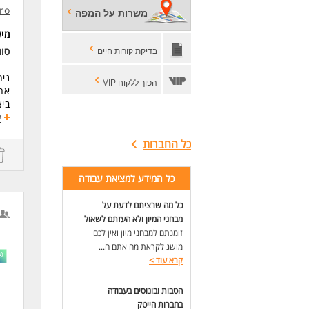
המש
ro
משרות על המפה
לעו
מי
סו
בדיקת קורות חיים
ניהול 
הפוך ללקוח VIP
אחר
ביצ
ניה
ע
תמי
כל החברות
תמי
a)
ql
כל המידע למציאת עבודה
es
ql
כל מה שרציתם לדעת על
ke
מבחני המיון ולא העזתם לשאול
תמיכה 
זומנתם למבחני מיון ואין לכם
מתן
מושג לקראת מה אתם ה...
דרי
קרא עוד
>
ניסיון 
ניסיון של
הטבות ובונוסים בעבודה
יכו
בחברות הייטק