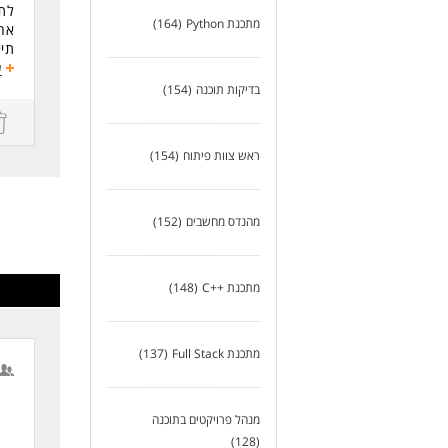
לתפ
מתכנת Python
(164)
אחרי
תיא
לעוד
הוב
ע
ניהול
בדיקות תוכנה
(154)
הבט
פתר
ניה
ראש צוות פיתוח
(154)
שמ
ייע
פתר
מהנדס מחשבים
(152)
דרי
ניסיון של 
מומחיו
מתכנת ++C
(148)
FCI
on
מתכנת Full Stack
(137)
ניס
ולג
מנהל פרויקטים בתוכנה
(128)
לעו