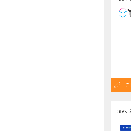
לוגיות (IT) כגון צוותי פיתוח אחרים, אנשי QA, מנהלי
ת
עדכון
Oracl), ידע
קורות
החיים
לפני
כדומה