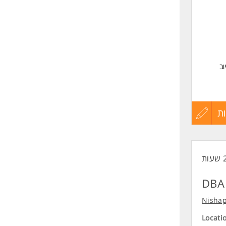
שליחה
וב
ת
עדכון
קורות
החיים
DBA 
לפני
Nisha
שליחה
Locati