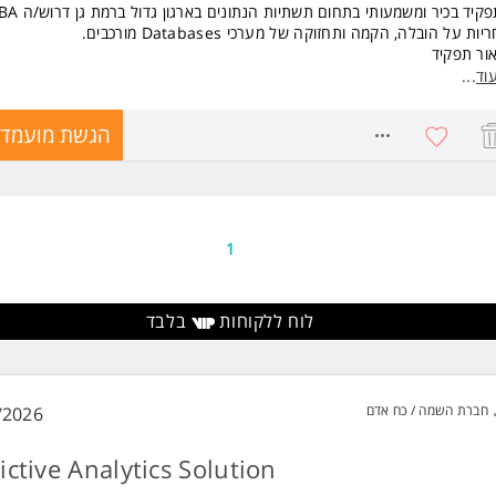
קיד בכיר ומשמעותי בתחום תשתיות הנתונים בארגון גדול ברמת גן דרוש/ה DBA
sition is open to all candidates.
ות על הובלה, הקמה ותחזוקה של מערכי Databases מורכבים.
ור תפקיד
 משרות ומידע על Nishapro >
לה, הקמה ותחזוקה של מערך Databases ארגוני
וד
...
 סביבות High Scale היברידיות
חת שרידות וזמינות גבוהה בסביבות HA/DR
8650982
הגשת מועמדו
ון תקלות עומק ברמת מערכת ההפעלה וה-Engine
ול תקין של בסיסי נתונים, כולל מודל נתונים ועיצוב בסיסי נתונים
ירה על זמינות נתונים למשתמשים
וץ טכנולוגי לצוותי פיתוח ומערכות
ון בעיות מורכבות באמצעות מומחיות וחשיבה יצירתית
1
שות:
7 שנים לפחות כ- DBA תשתיתי
ת ב- SQL server 2019/2022
לוח ללקוחות
בלבד
ניסיון בפתרון בעיות ביצועים: Wait Stats, Memory Pressure, TempDB
Contenti
יון מעשי של שנתיים לפחות בניהול תשתיות AlloyDB בענן GCP
חברת השמה / כח אדם
/2026
ניסיון בניהול Storage, Read Pools ושדרוגי גרסאות ב-A המשרה מיו
ברים כאחד.
ictive Analytics Solution
ד משרות ומידע על תיגבור 6 >