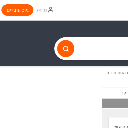
איקון
גיוס עובדים
כניסה
התחברות
 קרוב