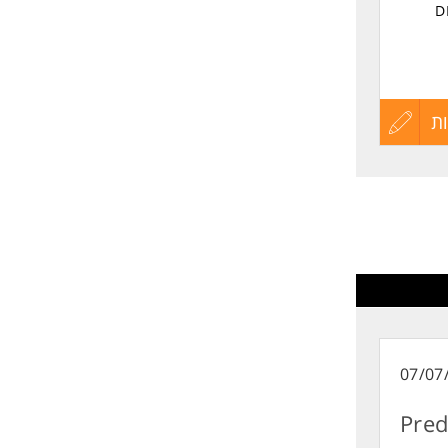
This po
ת
עדכון
קורות
החיים
לפני
ניסיון בתכנון והקמת AlwaysOn Availability Groups בסביבות מרובות Nodes ו-
שליחה
07/07
עדת לנשים
Pred