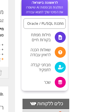
לראשונה בישראל:
המלצות מבוססות AI שישפרו
מפת
את הסיכוי שלך למצוא עבודה
קבו
מתכנת Oracle / PL/SQL
מי
מילות מפתח
סו
בקורות חיים
+ פי
שאלות הכנה
+ פי
+ פ
לראיון עבודה
+ ע
ע
מבחני קבלה
פרוי
לתפקיד
דרי
שכר
בגרסת 9c
+ ניסיון של 3 שנ
+ ני
+ ניס
+ ניס
ר"צ