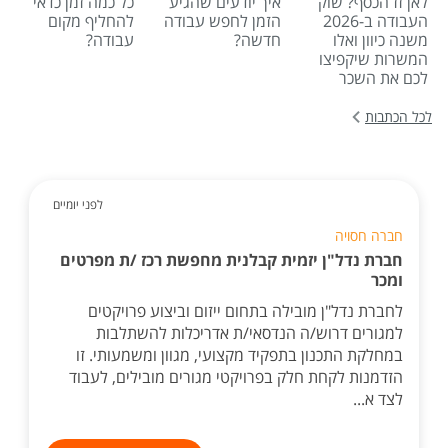
לאן זז הכסף? שוק
איך יודעים שהגיע
כל כמה זמן כדאי
העבודה ב-2026
הזמן לחפש עבודה
להחליף מקום
משנה כיוון ואלו
חדשה?
עבודה?
המשרות שיקפיצו
לכם את השכר
לכל הכתבות
לפני יומיים
חברה חסויה
חברת נדל"ן יזמית קבלנית מחפשת רכז /ת מפרטים
ומכר
לחברת נדל"ן מובילה בתחום ייזום וביצוע פרויקטים
למגורים דרוש/ה הנדסאי/ת אדריכלות להשתלבות
במחלקת התכנון בתפקיד מקצועי, מגוון ומשמעותי. זו
הזדמנות לקחת חלק בפרויקטי מגורים מובילים, לעבוד
לצד א...