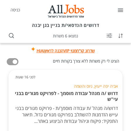
כניסה
דרושים
הנדסאי/ת בניין בגן יבנה
נמצאו 6 משרות
שדרוג קו"ח
מנוי VIP
הכנה לראיון
HiAi
הציגו לי רק משרות ללא צורך בקורות חיים
לפני 16 שעות
אביה יפה ייעוץ, גיוס והשמה
דרוש /ה מנהל עבודה מוסמך - לפרויקט מגורים בבני
עי"ש
דרוש/ה מנהל /ת עבודה מוסמך/ת - פרויקט מגורים בבני
עייש הזדמנות להשתלב בפרויקט מגורים גדול. תיאור
התפקיד: פיקוח וניהול עבודות הביצוע באתר...