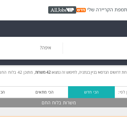
ת
מפת הקריירה שלי
AllJobs VIP
איפה?
רות
דרושים
הנדסאי בניין בנתניה, לחיפוש זה נמצאו
42 משרות
, מתוכן 42 בלוח החם חינם!
 לפי:
הכי חדש
הכי מתאים
הכי
משרות בלוח החם