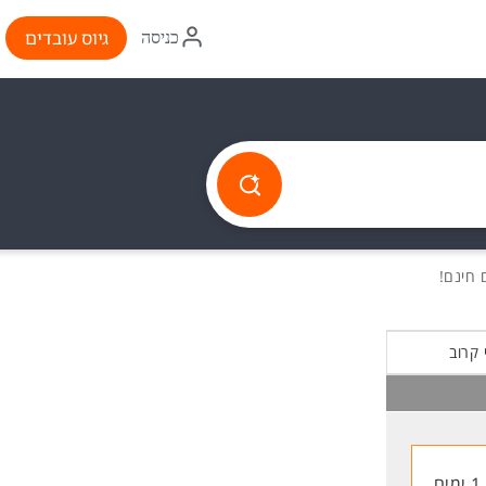
איקון
גיוס עובדים
כניסה
התחברות
 קרוב
1 ימים