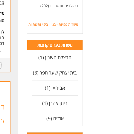
קבו
ניהול בינוי ותשתיות
(202)
מי
למה ד
אנח
סו
משרות פנויות - בניין, בינוי ותשתיות
תמצ
אם 
לחב
במש
התפ
רכב
משרות בערים קרובות
דרי
משר
ע
*מנ
חבצלת השרון (1)
*ניסי
דרי
* נ
תוא
*אח
ניס
בית יצחק שער חפר (3)
*הנ
ניס
* ה
ניס
אביחיל (1)
נכונות ל- 6 ימי עבו
לעוד
ניסיו
נסי
ביתן אהרן (1)
* ה
דר
לעו
אודים (9)
לח