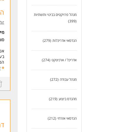
הה
מנהל פרויקטים בבינוי ותשתיות
(399)
-hr
מי
סוג
הנדסאי אדריכלות
(279)
בעש
אדריכל / ארכיטקט
(274)
המש
ע
מה
אנו
מנהל עבודה
(272)
מנו
מה
מהנדס ביצוע
(219)
מנה
שכר
רכב
בטח
הנדסאי אזרחי
(212)
דר
גמי
של