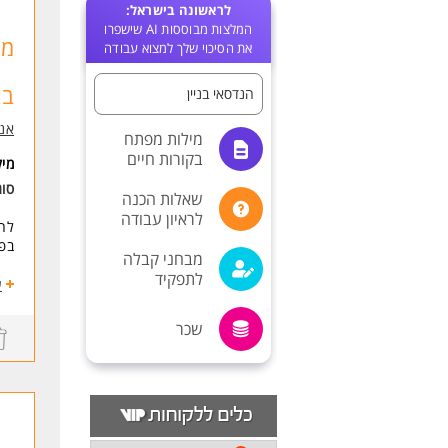
לראשונה בישראל:
המלצות מבוססות AI שישפרו
מנ
את הסיכוי שלך למצוא עבודה
בב
הנדסאי בניין
אנש
מילות מפתח
בקורות חיים
מי
סו
שאלות הכנה
לראיון עבודה
לחב
בפר
מבחני קבלה
לתפקיד
הזד
ע
גבו
שכר
- מ
- 
- ר
תחו
- נ