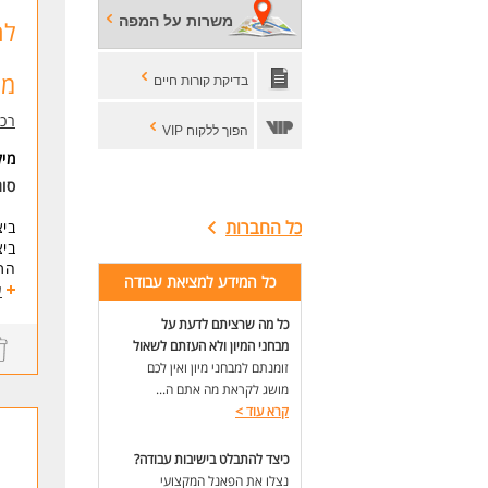
- ת
משרות על המפה
לר
- א
- א
- ע
מש
בדיקת קורות חיים
דרי
רכ
- ת
הפוך ללקוח VIP
- נ
מי
- נ
סוג
- ש
- א
כל החברות
ביצ
- ת
בי
- ה
התפ
כל המידע למציאת עבודה
אית
ע
לעו
כל מה שרציתם לדעת על
דרי
מבחני המיון ולא העזתם לשאול
דרי
12 שנות לימוד לפח
זומנתם למבחני מיון ואין לכם
מושג לקראת מה אתם ה...
דרי
קרא עוד
>
ני
ניס
כיצד להתבלט בישיבות עבודה?
ידע
נצלו את הפאנל המקצועי