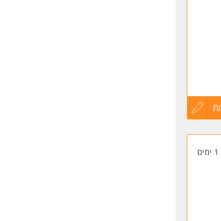
שליחה
ו
ת
ת
עדכון
קורות
1 ימים
החיים
לפני
שליחה