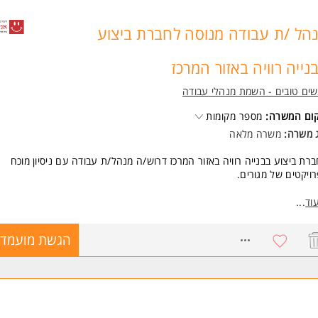
הל /ת עבודה מנוסה לחברת ביצוע
נייה רוויה באזור המרכז
ים טובים - השמת מנהלי עבודה
קום המשרה:
מספר מקומות
ג משרה:
משרה מלאה
רת ביצוע בבנייה רוויה באזור המרכז דרוש/ה מנהל/ת עבודה עם ניסיון מוכח
ויקטים של מגורים.
מנות להצטרף לחברה יציבה, מקצועית ובצמיחה, עם הנהלה תומכת וסטנדרט 
וד
...
ה.
8744024
הגשת מועמדו
יקום: אזור המרכז
משרה מלאה
כב צמוד + שכר גבוה למתאימים/ות
מי אחריות:
יהול מלא של אתר בנייה בפרויקט מגורים רב-קומות