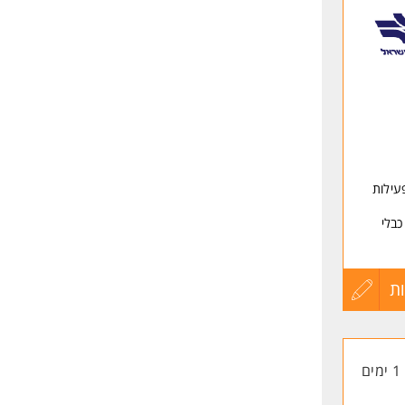
לפני
שליחה
עילות
כבלי
ת
עדכון
קורות
1 ימים
החיים