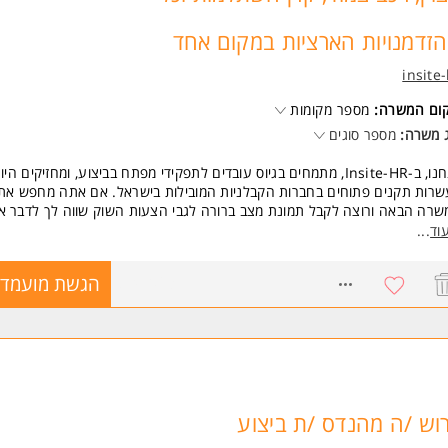
זדמנויות הארציות במקום אחד
insite
קום המשרה:
מספר מקומות
 משרה:
מספר סוגים
אנחנו, ב-Insite-HR, מתמחים בגיוס עובדים לתפקידי מפתח בביצוע, ומחזיקים היו
רות תקנים פתוחים בחברות הקבלניות המובילות בישראל. אם אתה מחפש את
רה הבאה ורוצה לקבל תמונת מצב ברורה לגבי הצעות השוק שווה לך לדבר אי
וד
...
 אנחנו מחפשים?
 מגייסים מנהל /ת עבודה מוסמך ומנוסה בבניה רוויה למגורים
8747063
הגשת מועמדו
סים למנהל עבודה מוסמך ומנוסה בבנייה רוויה למגורים למגוון פרויקטים בפריס
 התפקיד מציע?
לי העבודה המגויסים דרכנו נהנים מחבילת תנאים מלאה ומתגמלת:
 גבוה ויציב בהתאם לניסיון וסוג הפרויקט
 צמוד מלא: כולל דלק והוצאות ללא כאבי ראש.
ון כלכלי: קרן השתלמות מעולה ותנאים סוציאליים מלאים.
וש /ה מהנדס /ת ביצוע
שות בבחירה: מגוון תקנים בפריסה ארצית ניתן להתאים את הפרויקט לאזור המג
ך.