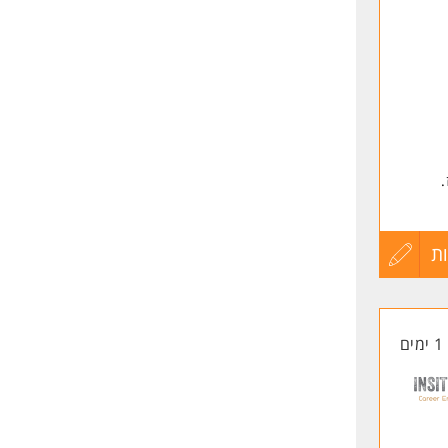
לפני
שליחה
.
 בני
ת
עדכון
ות
קורות
1 ימים
החיים
לפני
שליחה