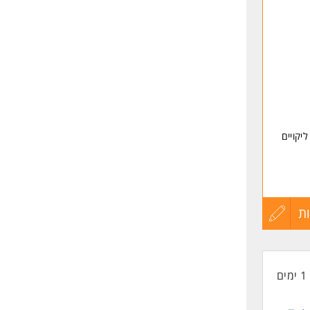
יקויים
ות
ת
עדכון
לים על
קורות
1 ימים
החיים
לפני