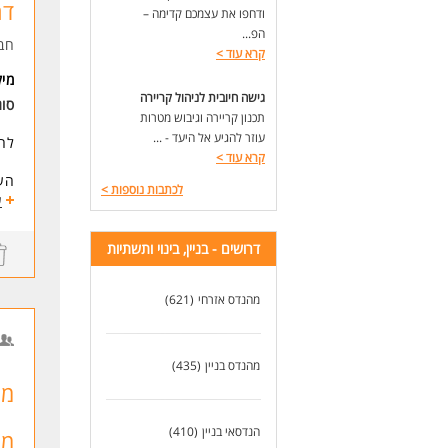
דר
ודחפו את עצמכם קדימה –
כיש
הפ...
כוש
חב
קרא עוד
>
יכו
מי
גישה חיובית לניהול קריירה
דרי
סו
נכו
תכנון קריירה וגיבוש מטרות
נכו
עוזר להגיע אל היעד - ...
לחב
קרא עוד
>
תאר
העב
לכתבות נוספות
>
ע
הע
הע
למט
דרושים - בניין, בינוי ותשתיות
האו
דרי
האו
5 שנות ניסיון- חובה.
לאנש
שליט
מהנדס אזרחי
(621)
* ה
ניסיו
ניסיון
לעו
ניס
מהנדס בניין
(435)
ניס
ניס
מנ
ניס
הנדסאי בניין
(410)
מצ