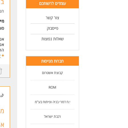
בכ
עומדים לרשותכם
חב
צור קשר
מי
פייסבוק
סו
שאלות נפוצות
אנו
אגר
התפ
ע
יוע
חברות מגייסות
זהו
קבוצת אשטרום
תהל
הפי
ROM
מהן
- ה
י.ח דמרי בניה ופיתוח בע"מ
- ע
מה
סטט
- ב
רכבת ישראל
- ר
את
- נ