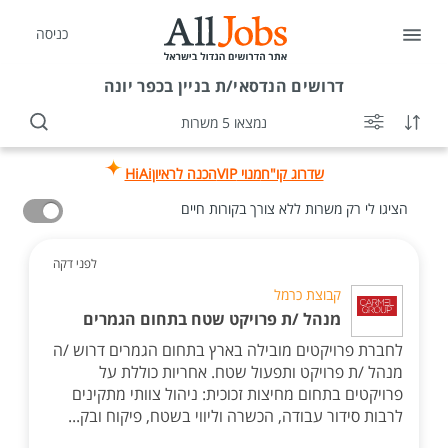
כניסה
דרושים
הנדסאי/ת בניין בכפר יונה
נמצאו 5 משרות
שדרוג קו"ח
מנוי VIP
הכנה לראיון
HiAi
הציגו לי רק משרות ללא צורך בקורות חיים
לפני דקה
קבוצת כרמל
מנהל /ת פרויקט שטח בתחום הגמרים
לחברת פרויקטים מובילה בארץ בתחום הגמרים דרוש /ה
מנהל /ת פרויקט ותפעול שטח. אחריות כוללת על
פרויקטים בתחום מחיצות זכוכית: ניהול צוותי מתקינים
לרבות סידור עבודה, הכשרה וליווי בשטח, פיקוח ובק...