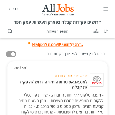
כניסה
דרושים
פקידות קבלה בפארק תעשיות עמק חפר
נמצאו 1 משרות
שדרוג קו"ח
מנוי VIP
הכנה לראיון
HiAi
הציגו לי רק משרות ללא צורך בקורות חיים
לפני 5 ימים
אס.או.אס טויוטה חדרה
לאס.או.אס טויוטה חדרה דרוש /ה פקיד
/ת קבלה
- מענה טלפוני ללקוחות החברה. - שירות פרונטלי
ללקוחות המגיעים למרכז השירות. - מתן הצעות מחיר,
קביעת תורים, עדכון סטטוס טיפול ברכבים. - גבייה
מלקוחות בהתאם לחשבוניות. - פתיחת כרטיסי לקוח