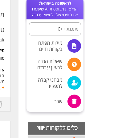
לראשונה בישראל:
המלצות מבוססות AI שישפרו
את הסיכוי שלך למצוא עבודה
טכ
מתכנת ++C
nk
מילות מפתח
בקורות חיים
מי
סו
שאלות הכנה
לראיון עבודה
ארג
מבחני קבלה
משו
לתפקיד
פית
ע
דרי
שכר
- ש
- ניסיון ב
- ניסי
- היכ
- ת
מיו