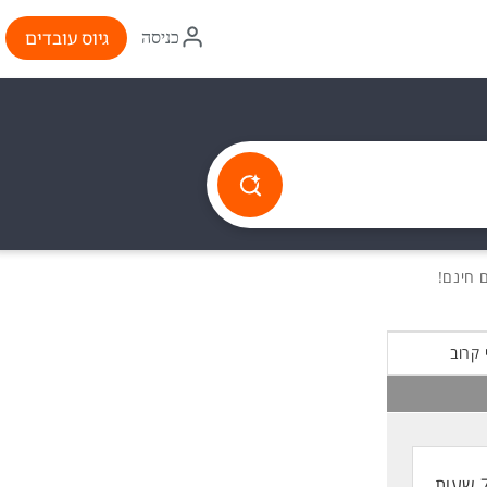
איקון
גיוס עובדים
כניסה
התחברות
 קרוב