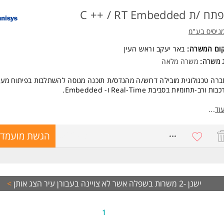
ד משרות ומידע על SQLink >
/ת C ++ / RT Embedded
ניסיס בע"מ
קום המשרה:
באר יעקב
ו
ראש העין
ג משרה:
משרה מלאה
רה טכנולוגית מובילה דרוש/ה מהנדס/ת תוכנה מנוסה להשתלבות בפיתוח מער
ות ורב-תחומיות בסביבת Real-Time ו- Embedded.
קיד כולל:
וד
...
וכנה בשפות C / C ++ למערכות Embedded ו- Real-Time.
כיבי תוכנה, Drivers, Middleware וממשקי תקשורת.
8562973
הגשת מועמדו
בסביבות Linux, RTOS ו-Bare Metal.
וח דרישות, תכנון, פיתוח, אינטגרציה ובדיקות.
 מול צוותי חומרה, FPGA, מערכת, QA ו- DevOps.
 תקלות, אופטימיזציה וכתיבת תיעוד טכני.
שות:
ישנן -2 משרות בשפלה אשר לא צויינה בעבורן עיר
הצג אותן
>
ר ראשון במדעי המחשב, הנדסת תוכנה, הנדסת חשמל ואלקטרוניקה או תחום רל
 3+ שנים בפיתוח תוכנה.
ון משמעותי בפיתוח C / C ++.
1
בעבודה עם Linux ו/או מערכות Real-Time.