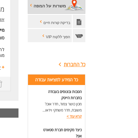
לעו
משרות על המפה
מפתח 
אומ
בדיקת קורות חיים
מי
הפוך ללקוח VIP
סו
לחב
מורכב
כל החברות
התפ
ע
פיתוח ת
פיתוח ר
כל המידע למציאת עבודה
עבודה 
נית
הטבות ובונוסים בעבודה
עבודה
בחברות הייטק
חקר
מכון כושר צמוד, חדר אוכל
משובח, חדר משחקי וידאו...
דרי
קרא עוד
>
תוא
ניסיון של
כיצד מקימים חברת סטארט
ניסי
ניסיון 
אפ?