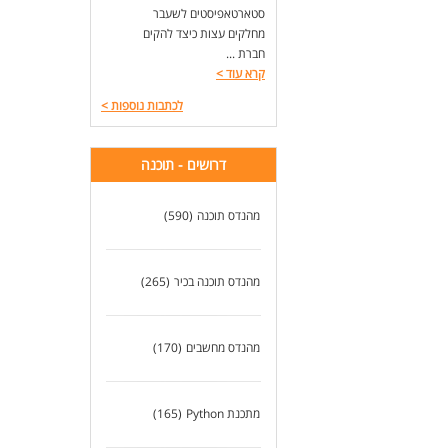
ניסיון
סטארטאפיסטים לשעבר
היכרות עם s
מחלקים עצות כיצד להקים
יכו
חברת ...
קרא עוד
>
יתר
לכתבות נוספות
>
ניסיון
ניסיון עם RTOS
ניסיון ב
דרושים - תוכנה
ניסיון
ניסיון ב- PGA
ניס
מהנדס תוכנה
(590)
כא
לעו
מהנדס תוכנה בכיר
(265)
מהנדס מחשבים
(170)
מתכנת Python
(165)