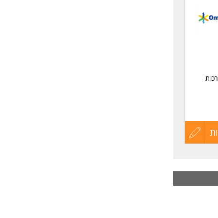
לפני
שליחה
כות
ת
עדכון
קורות
החיים
וונטי.
לפני