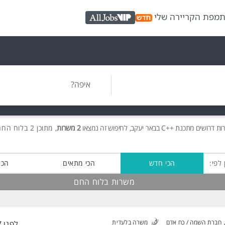
ת
מפת הקריירה שלי
AllJobs VIP
איפה?
רות
דרושים
מתכנת ++C בבאר יעקב, לחיפוש זה נמצאו
2 משרות
, מתוכן 2 בלוח החם חינם!
 לפי:
הכי חדש
הכי מתאים
הכי
משרות בלוח החם
חברת השמה / כח אדם
משרה בלעדית
לפני 7 שעות