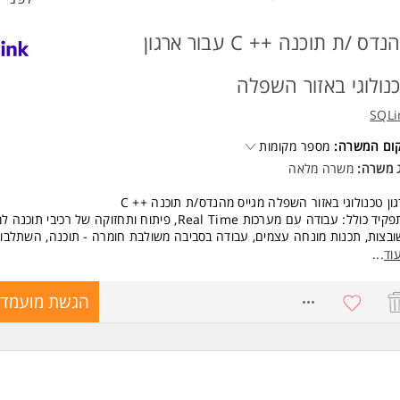
מהנדס /ת תוכנה ++ C עבור ארגון
נולוגי באזור השפלה
SQLi
קום המשרה:
מספר מקומות
ג משרה:
משרה מלאה
ון טכנולוגי באזור השפלה מגייס מהנדס/ת תוכנה ++ C
התפקיד כולל: עבודה עם מערכות Real Time, פיתוח ותחזוקה של רכיבי 
בצות, תכנות מונחה עצמים, עבודה בסביבה משולבת חומרה - תוכנה, השתלבות
וח וטיפול בפרויקטים שונים לאורך חיי המוצר ועוד.
וד
...
שות:
8771796
הגשת מועמדו
נתיים ניסיון בפיתוח תוכנה בשפת ++ C
-Object Oriented Programming
ון בעבודה עם Real Time Operating Systems
רות עם מערכות הפעלה VxWorks / Linux וסביבת חומרה
ואר ראשון בהנדסת תוכנה / מדעי המחשב / הנדסת חשמל / אלקטרוניקה המ
עדת לנשים ולגברים כאחד.