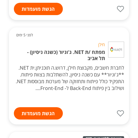
הגשת מועמדות
לפני 5 ימים
חילן
מפתח /ת ‎.NET ג'וניור (כשנה ניסיון) -
תל אביב
לחברת חשבים, מקבוצת חילן, דרוש.ה תוכניתן.ית ‎.NET
**ג'וניור** עם כשנה ניסיון, להשתלבות בצוות פיתוח.
התפקיד כולל פיתוח ותחזוקה של מערכות מבוססות ‎.NET
ושילוב בין פיתוח Back-End ל- Front-End....
הגשת מועמדות