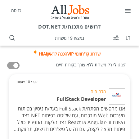
כניסה
דרושים
מתכנת/ת DOT.NET
נמצאו 19 משרות
שדרוג קו"ח
מנוי VIP
הכנה לראיון
HiAi
הציגו לי רק משרות ללא צורך בקורות חיים
לפני 10 שעות
מלם תים
FullStack Developer
אנו מחפשים מפתח/ת Full Stack בעל/ת ניסיון בפיתוח
מערכות Web מורכבות, עם שליטה בפיתוח.NET בצד
השרת וב-Angular או React בצד הלקוח. התפקיד כולל
פיתוח מקצה לקצה, עבודה על פיצ'רים חדשים, תחזוקת...