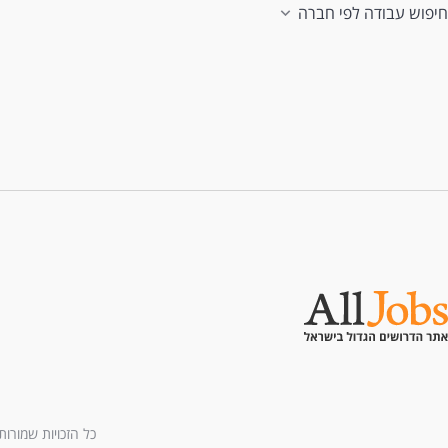
חיפוש עבודה לפי חברה
כל הזכויות שמורות לחברת All U Need בע"מ - בני ברמן 2, מגדל 