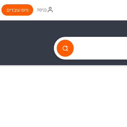
איקון
גיוס עובדים
כניסה
התחברות