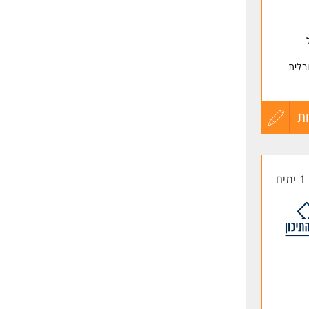
ברת HILTI - חברה גלובלית
ת
עדכון
קורות
1 ימים
החיים
לפני
שליחה