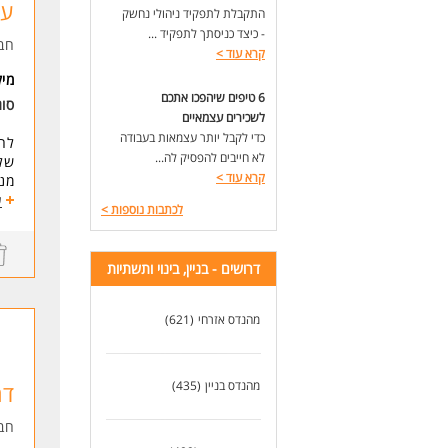
עב
התקבלת לתפקיד ניהולי נחשק
* ה
- כיצד כניסתך לתפקיד ...
חב
קרא עוד
>
מי
6 טיפים שיהפכו אתכם
סו
לשכירים עצמאיים
כדי לקבל יותר עצמאות בעבודה
לחב
לא חייבים להפסיק לה...
של 1-3 שנים בתחום
קרא עוד
>
מנה
ע
לכתבות נוספות
>
תחו
דרי
דרושים - בניין, בינוי ותשתיות
- מהנ
- מ
- ה
מהנדס אזרחי
(621)
מהנדס בניין
(435)
דר
חב