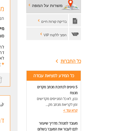
לעו
משרות על המפה
מה
חב
בדיקת קורות חיים
מי
הפוך ללקוח VIP
סו
לחברה קבלנ
דרו
לאח
כל החברות
הפר
ע
ומס
העב
כל המידע למציאת עבודה
דרי
5 טיפים לכתיבת מכתב מקדים
*מה
מנצח
*ניסי
נכון, לא כל המגייסים מקדישים
*ני
זמן לקריאת מכתב מק...
*ש
קרא עוד
>
*ה
*ני
דר
מעובד למנהל: מדריך שיעזור
*הכ
*יי
לכם לעבור את המעבר בשלום