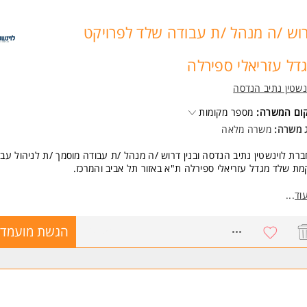
וש /ה מנהל /ת עבודה שלד לפרויקט
דל עזריאלי ספירלה
נשטין נתיב הנדסה
קום המשרה:
מספר מקומות
ג משרה:
משרה מלאה
רת לוינשטין נתיב הנדסה ובנין דרוש /ה מנהל /ת עבודה מוסמך /ת לניהול עבו
ת שלד מגדל עזריאלי ספירלה ת"א באזור תל אביב והמרכז.
גרת התפקיד ניהול צוותים גדולים של קבלני משנה ועובדים בפרויקטים.מורכבי
וד
...
סית ומאתגרים בסביבה צעירה ודינמית.
8608548
הגשת מועמדו
שות:
נהל /ת עבודה מוסמך /ת - חובה.
סיון בעבודה עם מערכות תבניות מתועשות ומטפסות - יתרון
כולת ניהול ועמידה בזמנים, יכולת עבודה בצוות ותפקוד תחת ריבוי משימות.
משרה מיועדת לנשים ולגברים כאחד.