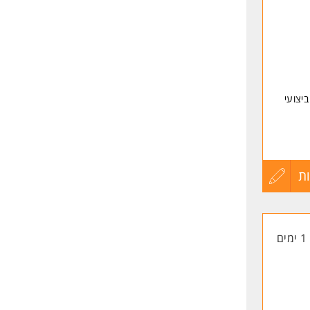
שליחה
יצועי
ת
עדכון
קורות
1 ימים
החיים
לפני
שליחה