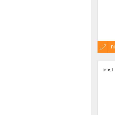
ת
עדכון
קורות
1 ימים
החיים
לפני
שליחה