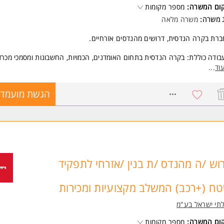
קום המשרה:
מספר מקומות
ג משרה:
משרה מלאה
רת בקרה הנדסית, דרושים מהנדסים אזרחיים.
ודה כוללת: בקרה הנדסית בתחום האומדנים, הכמויות, החשבונות ומסמכי מכרז
וד
...
בודה הינה משרדית במשרדי החברה בנתניה.
8766948
הגשת מועמדו
שות:
ה במערכת AutoCad- חובה.
ן בתכנת Revit- יתרון.
 בתכנת Civil 3D- יתרון.
יון בבדיקת חשבונות קבלנים.
יון בחישובי כמויות.
יון בכמאות- יתרון.
וש /ה מהנדס /ת בנין /אזרחי לתפקיד
יון וידע בעריכת מכרזים- יתרון. המשרה מיועדת לנשים ולגברים כאחד.
ח (+רכב) המשלב מקצועיות ומכירות
תי ישראל בע"מ
קום המשרה:
מספר מקומות