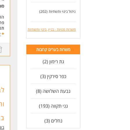
סו
ניהול בינוי ותשתיות
(202)
הזד
פתר
משרות פנויות - בניין, בינוי ותשתיות
מוב
ע
מה
קיד
משרות בערים קרובות
עבו
ליו
גת רימון (2)
העב
שית
כפר סירקין (3)
דרי
מה
מהנ
לב
גבעת השלושה (8)
אור
יכו
וה
חשי
גני תקווה (193)
אנג
שיל
בי
נחלים (3)
סבי
* ה
בונ