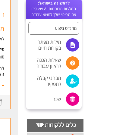
לראשונה בישראל:
המלצות מבוססות AI שישפרו
דר
את הסיכוי שלך למצוא עבודה
מג
מהנדס ביצוע
לוי
מילות מפתח
בקורות חיים
מי
סו
שאלות הכנה
לראיון עבודה
לחב
הקמ
מבחני קבלה
לתפקיד
במס
ע
הנד
שכר
דרי
* מ
* נ
* י
* ה