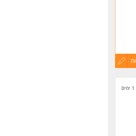
ת
עדכון
קורות
1 ימים
החיים
לפני
שליחה
גברים