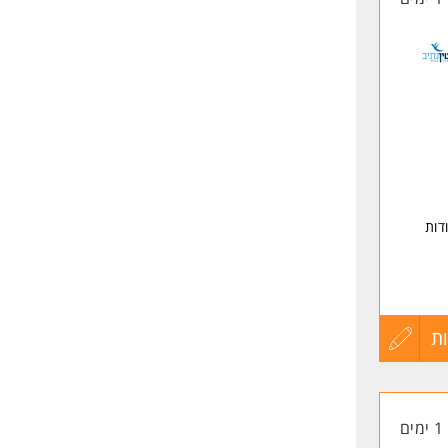
דות
ם
ת
עדכון
קורות
1 ימים
החיים