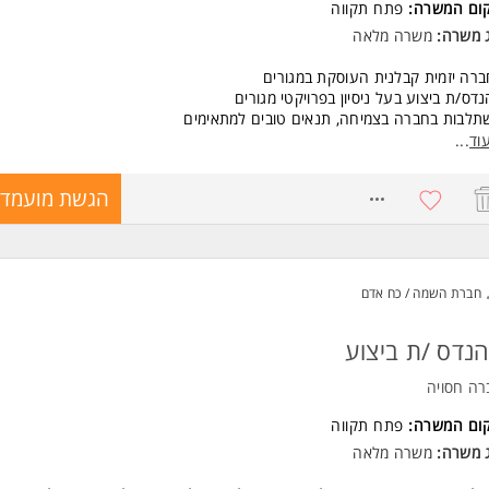
קום המשרה:
פתח תקווה
ד משרות ומידע על בוני התיכון >
ג משרה:
משרה מלאה
רה יזמית קבלנית העוסקת במגורים
דס/ת ביצוע בעל ניסיון בפרויקטי מגורים
לבות בחברה בצמיחה, תנאים טובים למתאימים
וד
...
שות:
לת מהנדס/ת אזרחי/ת - חובה
8772523
הגשת מועמדו
יון בתחום המגורים - חובה המשרה מיועדת לנשים ולגברים כאחד.
חברת השמה / כח אדם
נדס /ת ביצוע
רה חסויה
קום המשרה:
פתח תקווה
ג משרה:
משרה מלאה