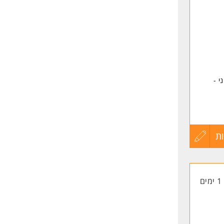
לפני
שליחה
ם
ת
עדכון
קורות
1 ימים
החיים
לפני