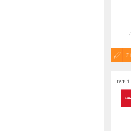
.
ת
עדכון
קורות
1 ימים
החיים
לפני
שליחה