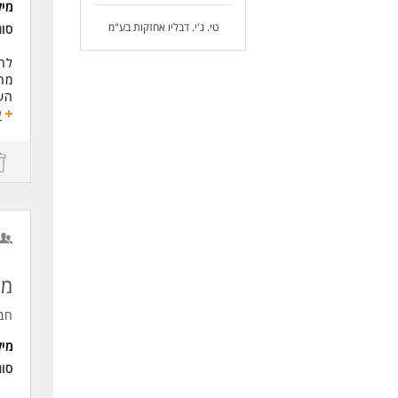
מי
לעו
טי. ג'י. דבליו אחזקות בע"מ
סו
לחב
מהנ
השת
ע
דרי
השכ
2+ שנות ותק
ניס
מה
חב
מי
סו