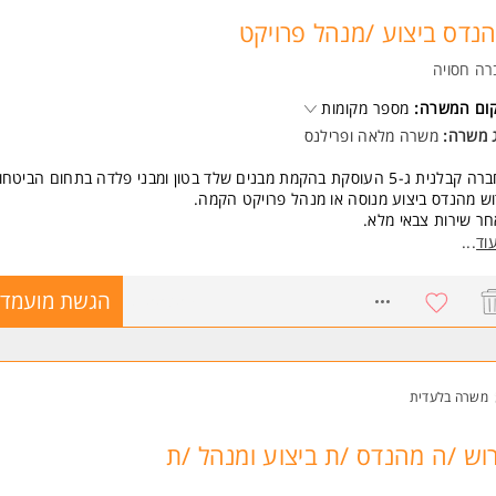
ד משרות ומידע על לוינשטין נתיב הנדסה >
נדס ביצוע /מנהל פרויקט
רה חסויה
קום המשרה:
מספר מקומות
ג משרה:
משרה מלאה
ו
פרילנס
ית ג-5 העוסקת בהקמת מבנים שלד בטון ומבני פלדה בתחום הביטחוני -
ש מהנדס ביצוע מנוסה או מנהל פרויקט הקמה.
ר שירות צבאי מלא.
ויקט הנוכחי: הקמת מבנה גדול ועתיר מערכות משלב הביסוס עד מערכות גמרי
וד
...
ירה.
ודה באיזור נתב"ג.
8755359
הגשת מועמדו
שות:
נדס אזרחי.
ון רלוונטי של 6 שנים לפחות.
סיון בפרויקטים עם עגורנים ותבניות פלדה.
משרה בלעדית
ליטה מלאה בתוכנות מחשב.
קפדה על בטיחות באתרים.
הול צוות אתר, קבלני משנה וספקים.
וש /ה מהנדס /ת ביצוע ומנהל /ת
נת חשבונות קבלנים וכתבי כמויות.
צוגי, אסרטיבי ורהוט.