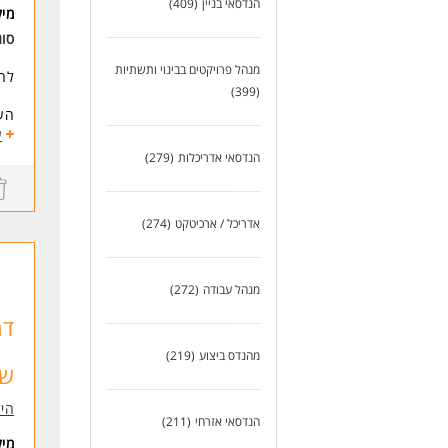
הנדסאי בניין
(409)
מי
סו
מנהל פרויקטים בבינוי ותשתיות
לחב
(399)
העב
ע
הע
הנדסאי אדריכלות
(279)
דרי
5 שנות ניסיון- חובה.
אדריכל / ארכיטקט
(274)
שליט
ניסיו
ניסיון
ניס
מנהל עבודה
(272)
ניס
ניס
דר
ניס
מהנדס ביצוע
(219)
שט
היל
הנדסאי אזרחי
(211)
מי