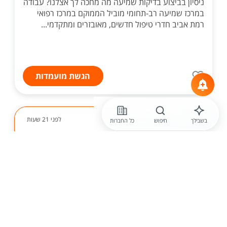
ניסיון בביצוע בדיקות שמיעה מה מחכה לך אצלנו? עבודה
במרכז שמיעה רב-תחומי מוביל הממוקם במרכז רפואי
רמת אביב חדרי טיפול חדשים, מאובזרים ומתקדמי...
הגשת מועמדות
לפני 21 שעות
בשבילך
חיפוש
כל החברות
טיפולי
מטפלים לגני תקשורת של טיפולי -
פריסה ארצית
אז מי אנחנו? נעים להכיר, "טיפול-לי", הארגון המוביל
בתחום התפתחות הילד - המומחים להענקת טיפולים
פאר-רפואיים לילדים, בגני תקשורת. לרגל התרחבות
ופתיחת גנים חדשים, אנו מגייסים אנשי ונשות מקצוע...