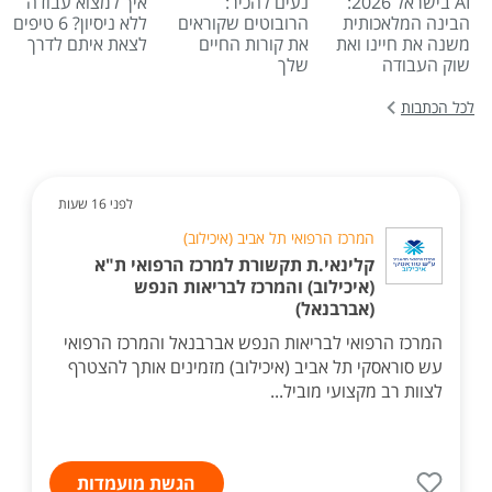
AI בישראל 2026:
נעים להכיר:
איך למצוא עבודה
הבינה המלאכותית
הרובוטים שקוראים
ללא ניסיון? 6 טיפים
משנה את חיינו ואת
את קורות החיים
לצאת איתם לדרך
שוק העבודה
שלך
לכל הכתבות
לפני 16 שעות
המרכז הרפואי תל אביב (איכילוב)
קלינאי.ת תקשורת למרכז הרפואי ת"א
(איכילוב) והמרכז לבריאות הנפש
(אברבנאל)
המרכז הרפואי לבריאות הנפש אברבנאל והמרכז הרפואי
עש סוראסקי תל אביב (איכילוב) מזמינים אותך להצטרף
לצוות רב מקצועי מוביל...
הגשת מועמדות