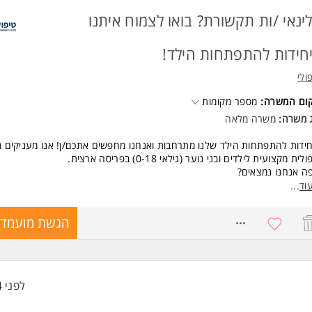
ינאי /ות תקשורת? בואו לצמוח איתנו
חידות להתפתחות הילד!
ולי
קום המשרה:
מספר מקומות
ג משרה:
משרה מלאה
ידות להתפתחות הילד שלנו מתרחבות ואנחנו מחפשים אתכם/ן! אנו מעניקים
לית מקצועית לילדים ובני נוער (גילאי 0-18) בפריסה ארצית.
ה אנחנו נמצאים?
ת אונו | ראשון לציון | רחובות | מודיעין | חדרה.
וד
...
 כדאי לכם לעבוד אצלנו?
מה אישית: אצלנו תוכלו לבחור ולהתרכז בטווח הגילאים המועדף עליכם (0-18).
8583008
הגשת מועמדו
שות מקסימלית: היחידות פעילות מהבוקר עד הערב - אתם קובעים את סידור ה
ות שנוחות לכם.
 תעשייתי: יש לנו מתאמת שירות שדואגת לכל הניהול והתאמת התורים עבורכם
נה לקליניקה" בראש שקט, כדי שאתם תוכלו להתמקד נטו בטיפול.
ים מצויינים למתאימים/ות.
לפני 4 שעות
שות: