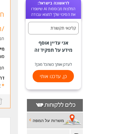
לראשונה בישראל:
המלצות מבוססות AI שישפרו
חב
את הסיכוי שלך למצוא עבודה
/ת
קלינאי תקשורת
חב
אני עדיין אוסף
מי
מידע על תפקיד זה
סו
לעדכן אותך כשהכל מוכן?
חבר
כן, עדכנו אותי
דרי
* ב
ע
* ה
משרות על המפה