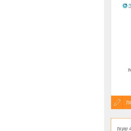
לפני
ם
שליחה
ת
ולהיות
ת
עדכון
קורות
החיים