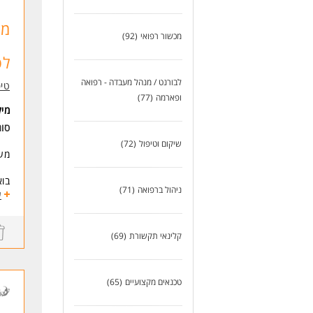
- י
- א
מכשור רפואי
(92)
- ס
- ה
לפ
- טי
- מ
לבורנט / מנהל מעבדה - רפואה
טיפ
- ש
ופארמה
(77)
מי
?? 
סוג
דרי
שיקום וטיפול
(72)
מענ
מה
- ב
בוא
- ר
ניהול ברפואה
(71)
ע
- נ
קלי
- י
איכ
- מ
קלינאי תקשורת
(69)
אנח
לעו
נתנ
טכנאים מקצועיים
(65)
שכר