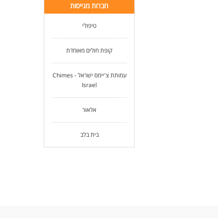
לעו
חברות מגייסות
-מר
-קל
-די
טיפולי
מה 
קופת חולים מאוחדת
-עב
-הש
-עב
עמותת צ'יימס ישראל - Chimes
-גמ
Israel
-סב
אם 
אלאור
ומק
דרי
בית בלב
- ו
- ת
- ה
לעו