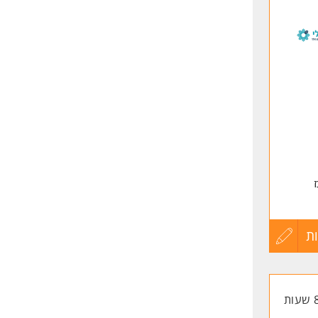
לפני
שליחה
י,
ת
עדכון
קורות
החיים