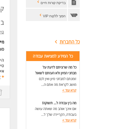
בדיקת קורות חיים
קל
הפוך ללקוח VIP
בי
טיפ
כל החברות
מי
סו
כל המידע למציאת עבודה
היח
טיפו
כל מה שרציתם לדעת על
איפ
מבחני המיון ולא העזתם לשאול
קרי
ע
זומנתם למבחני מיון ואין לכם
למה
מושג לקראת מה אתם ה...
התא
קרא עוד
>
גמי
בשע
מה בין עבודה ל... תשוקה!
שקט
אם אינך אוהב מה שאתה עושה
"הכ
בעבודה, הקריירה שלך ל...
תנא
קרא עוד
>
דרי