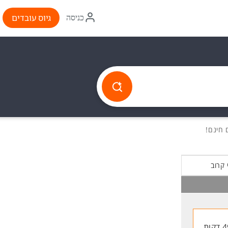
איקון
גיוס עובדים
כניסה
התחברות
 קרוב