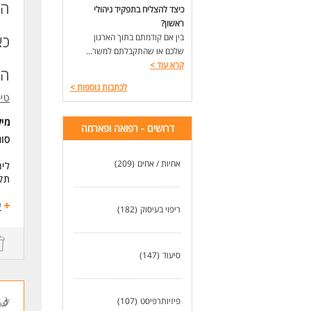
תוא
הק
כיצד להצליח בתפקיד ניהולי
ריש
ראשון?
אהב
כא
בין אם קודמתם בתוך הארגון
כא
שלכם או שהתקבלתם למשר...
קרא עוד
>
לעו
הי
לכתבות נוספות
>
טיפ
מי
דרושים - רפואה ופארמה
סוג
אחיות / אחים
(209)
ליח
תק
אצל
ע
ריפוי בעיסוק
(182)
חלק
מה 
סיעוד
(147)
- א
- ב
- ט
- ע
פיזיותרפיסט
(107)
למה