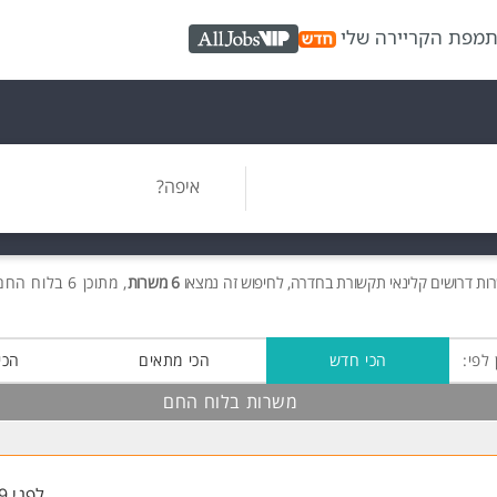
ת
מפת הקריירה שלי
AllJobs VIP
איפה?
רות
דרושים
קלינאי תקשורת בחדרה, לחיפוש זה נמצאו
6 משרות
, מתוכן 6 בלוח החם חינם!
 לפי:
הכי חדש
הכי מתאים
הכי
משרות בלוח החם
לפני 49 דקות