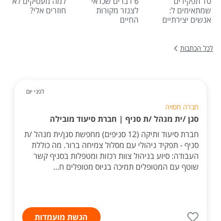
10 תפקידים
6 דברים שכדאי
למה מעסיקים לא
שמתאימים ל:
לצנזר מקורות
חוזרים אלי?
אנשים יצירתיים
החיים
לכל הכתבות
לפני יום
חברה חסויה
סגן /ית מנהל /ת סניף | חברת סיעוד מובילה
חברת סיעוד ותיקה (12 סניפים) מחפשת סגן/ית מנהל /ת
סניף - תפקיד ניהולי עם מסלול צמיחה ברור. מה כוללת
העבודה: סיוע בניהול צוות רכזות ומטפלות בסניף קשר
שוטף עם המטופלים תמיכה בגיוס מטופלים ח...
הגשת מועמדות