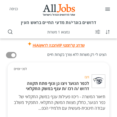
כניסה
דרושים
בוגרי/ות מדעי החיים בראש העין
נמצאו 1 משרות
שדרוג קו"ח
מנוי VIP
הכנה לראיון
HiAi
הציגו לי רק משרות ללא צורך בקורות חיים
לפני יומיים
ויצו
לכפר הנוער ויצו גן ונוף פתח תקווה
דרוש /ה רכז /ת ענף במשק החקלאי
תיאור המשרה - ריכוז פעילות ענף במשק החקלאי של
כפר הנוער, כחלק מצוות המשק החקלאי. התפקיד משלב
עבודה חינוכית-מעשית עם תלמידי הכפ...