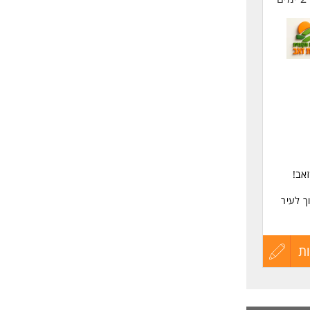
אב!
 לעיר
הילה
ת
עדכון
נים
 הרשות.
קורות