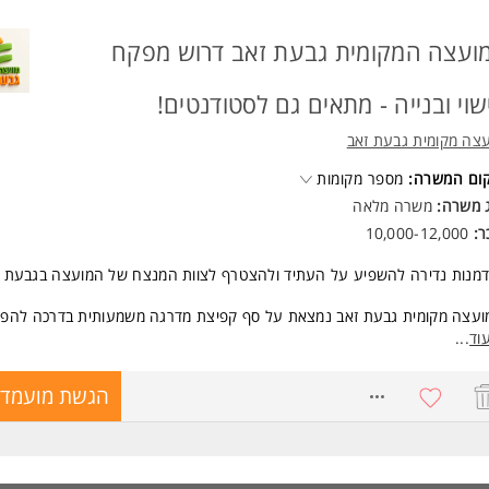
ועצה המקומית גבעת זאב דרוש מפקח
שוי ובנייה - מתאים גם לסטודנטים!
צה מקומית גבעת זאב
קום המשרה:
מספר מקומות
ג משרה:
משרה מלאה
ר:
10,000-12,000
מנות נדירה להשפיע על העתיד ולהצטרף לצוות המנצח של המועצה בגבעת ז
עצה מקומית גבעת זאב נמצאת על סף קפיצת מדרגה משמעותית בדרכה להפוך
 בישראל!
וד
...
שעת כושר ייחודית להשתלב בעשייה המשמעותית ולעצב יחד את פני העיר והק
ים הבאות.
8730600
הגשת מועמדו
 ההנדסה מחפש מפקחי/ות בנייה ורישוי איכותיים, אחראיים ומקצועיים, שמעוניי
ות חלק מצוות שמוביל שינוי, מקדם פיתוח, ודואג לאיכות החיים והבנייה בתחומי
מות עיקריות: