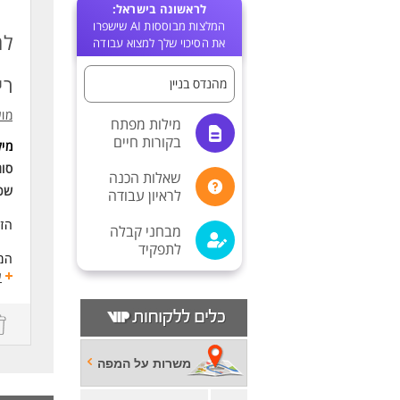
לראשונה בישראל:
המלצות מבוססות AI שישפרו
למ
את הסיכוי שלך למצוא עבודה
רי
מהנדס בניין
מוע
מילות מפתח
בקורות חיים
מי
סו
שאלות הכנה
שכ
לראיון עבודה
הזד
מבחני קבלה
לתפקיד
המו
ואם
ע
זו 
לשנ
אגף
להי
משרות על המפה
משי