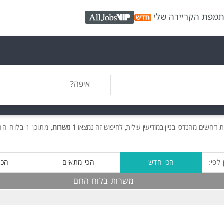
ת
מפת הקריירה שלי
AllJobs VIP
איפה?
ת
דרושים
מהנדסי בניין במודיעין עילית, לחיפוש זה נמצאו
1 משרות
, מתוכן 1 בלוח החם חינם!
 לפי:
הכי חדש
הכי מתאים
הכי
משרות בלוח החם