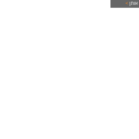
החיים
אותן
>
לפני
שליחה
ל.
ים המוסמכים,
בנייה
 לנשים