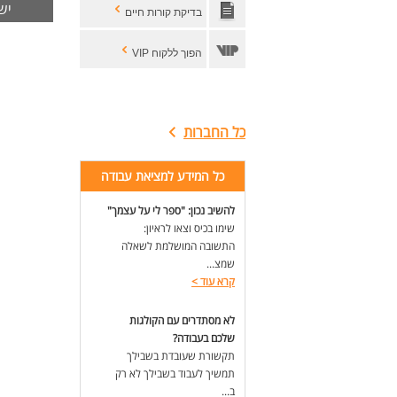
ישנן -1 משרות בירושלים
- ב
בדיקת קורות חיים
- מ
- ב
הפוך ללקוח VIP
- א
- א
דרי
הש
כל החברות
תוא
כל המידע למציאת עבודה
תשע"
קור
להשיב נכון: "ספר לי על עצמך"
תוך
שימו בכיס וצאו לראיון:
(למ
התשובה המושלמת לשאלה
- ת
שמצ...
- ע
קרא עוד
>
- ר
- יי
לא מסתדרים עם הקולגות
- ח
שלכם בעבודה?
- א
תקשורת שעובדת בשבילך
ולג
תמשיך לעבוד בשבילך לא רק
ב...
לעו