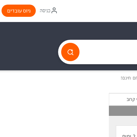
איקון
גיוס עובדים
כניסה
התחברות
 קרוב
2 ימים