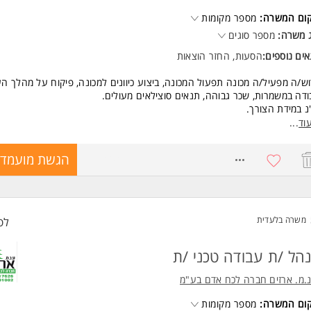
רה מיועדת לסניף תל אביב
קום המשרה:
מספר מקומות
 משרה:
מספר סוגים
משרה מיועדת לנשים ולגברים כאחד.
ים נוספים:
הסעות, החזר הוצאות
ש/ה מפעיל/ה מכונה תפעול המכונה, ביצוע כיוונים למכונה, פיקוח על מהלך הע
דה במשמרות, שכר גבוהה, תנאים סוצילאים מעולים.
 במידת הצורך.
ך הסעות, סיבסוד ארוחות, מתנות בחגים.
וד
...
שות:
8771404
הגשת מועמדו
יון בהפעלת מכונה- חובה!
נות לעבודה במשמרות המשרה מיועדת לנשים ולגברים כאחד.
ד משרות ומידע על ל.י.א.ל כח אדם - סניף אשדוד >
משרה בלעדית
לפ
הל /ת עבודה טכני /ת
.מ. ארזים חברה לכח אדם בע"מ
קום המשרה:
מספר מקומות