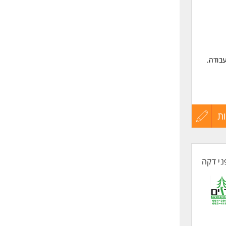
בודה.
ת
עדכון
קורות
ני דקה
החיים
לפני
שליחה