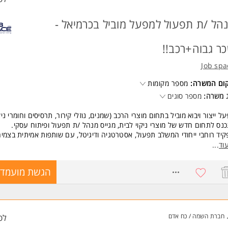
הל /ת תפעול למפעל מוביל בכרמיאל -
ר גבוה+רכב!!
Job spa
קום המשרה:
מספר מקומות
 משרה:
מספר סוגים
ל ייצור ויבוא מוביל בתחום מוצרי הרכב (שמנים, נוזלי קירור, תרסיסים וחומרי ניקו
נס לתחום חדש של מוצרי ניקוי לבית, מגייס מנהל /ת תפעול ופיתוח עסקי.
יד רוחבי ייחודי המשלב תפעול, אסטרטגיה ודיגיטל, עם שותפות אמיתית בצמי
רכה מלאה בכניסה!
וד
...
ור התפקיד:
8771409
הגשת מועמדו
יהול בק-אופיס ותפעול: טיפול בהזמנות, עבודה מול ספקים ומעקב תהליכי ייצור.
סטרטגיה ופיתוח: שותפות מלאה בפיתוח קו המוצרים החדש לבית והרחבת הפע
יגיטל וסנכרון: עבודה מול אתר החברה, הסושיאל מדיה וסנכרון מול הייצור.
נעה והובלה: תהליכים מקצה לקצה, בקרת נהלים ומתן שקט ניהולי מלא לבעלי
חברת השמה / כח אדם
לפ
 ותנאים: