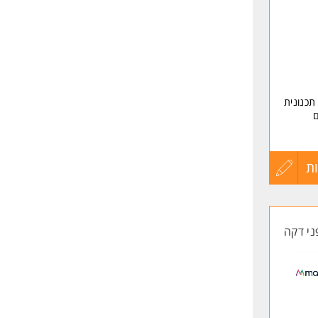
תכנונית
ם
ף
ת
עדכון
קטים
קורות
ני דקה
החיים
ון
לפני
שליחה