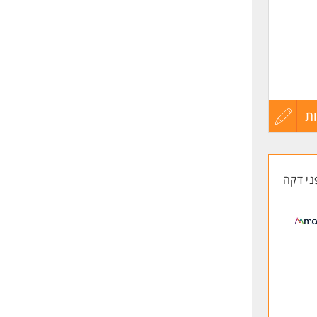
ת
עדכון
קורות
ני דקה
החיים
לפני
שליחה