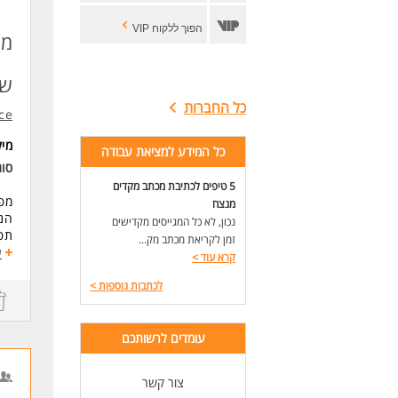
הפוך ללקוח VIP
מנ
שכ
כל החברות
ce
מי
כל המידע למציאת עבודה
סוג
5 טיפים לכתיבת מכתב מקדים
מפע
מנצח
הנכ
נכון, לא כל המגייסים מקדישים
תפק
זמן לקריאת מכתב מק...
והד
ע
קרא עוד
>
תיא
לכתבות נוספות
>
- נ
- א
- ד
עומדים לרשותכם
- ה
צור קשר
שכר