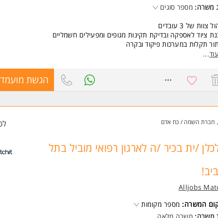
 משרה:
מספר סוגים
ל צוות של 3 עובדים
ת ציוד לאספקה ובדיקת תקינות מגופים ומפעילים חשמליים
ור תקלות במערכות פיקוד ובקרה
וד
...
שות:
יון בניהול צוות טכני - חובה
8771408
הגשת מועמדו
יון חשמלאי מוסמך - חובה
סאי/ת חשמל או מכטרוניקה - יתרון
רות עם מערכות מגופים ומפעילים חשמליים
ית - יתרון משמעותי המשרה מיועדת לנשים ולגברים כאחד.
חברת השמה / כח אדם
לפ
ד משרות ומידע על ע.נ.מ. ארזים חברה לכח אדם בע"מ >
כלן /ית בכיר /ה לארגון רפואי מוביל בתל
יב!
Alljobs Mat
קום המשרה:
מספר מקומות
ג משרה:
משרה מלאה