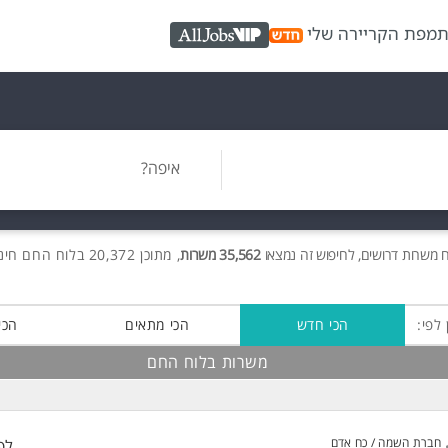
ת
מפת הקריירה שלי
AllJobs VIP
איפה?
ח משרות
דרושים
, לחיפוש זה נמצאו
35,562 משרות
, מתוכן 20,372 בלוח החם חינם!
 לפי:
הכי חדש
הכי מתאים
הכי
משרות בלוח החם
חברת השמה / כח אדם
לפ