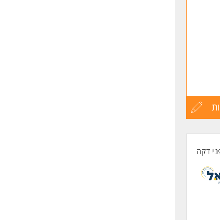
ת
עדכון
קורות
ני דקה
החיים
לפני
שליחה