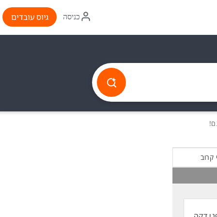
איקון
גיוס עובדים
כניסה
התחברות
 קרוב
ני דקה