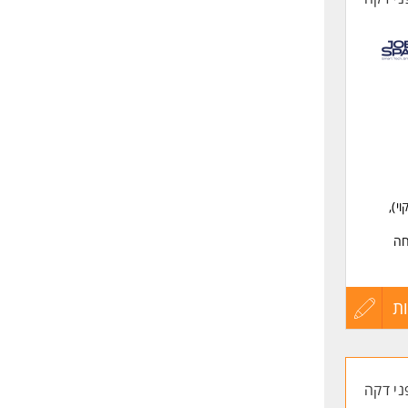
י),
חה
ת
עדכון
ילות.
קורות
ם.
ני דקה
החיים