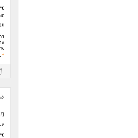
המש
מי
סוג
* ה
תנא
דרו
עבו
ש"נ
מער
ע
דרי
ניס
זמי
לעו
מנ
ע.נ
מי